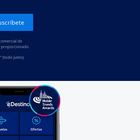
uscríbete
comercial de
he proporcionado.
” (todo junto),