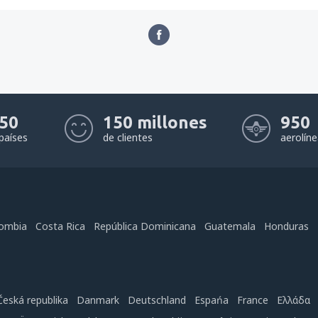
50
150 millones
950
países
de clientes
aerolín
ombia
Costa Rica
República Dominicana
Guatemala
Honduras
Česká republika
Danmark
Deutschland
Espańa
France
Ελλάδα