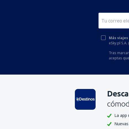
Más viajes
eSky.pl S.A.
Tras marcar 
aceptas que
Desca
cómoda
La app 
Nuevas 