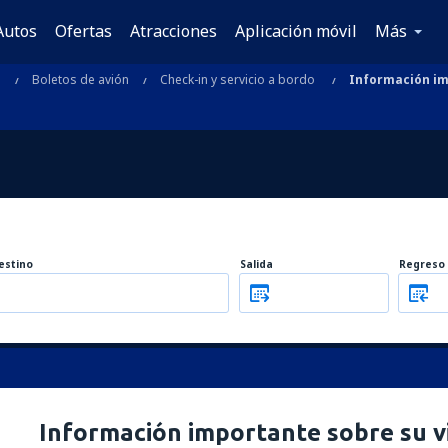
Autos
Ofertas
Atracciones
Aplicación móvil
Más
s
Boletos de avión
Check-in y servicio a bordo
Información im
estino
Salida
Regreso
Información importante sobre su v