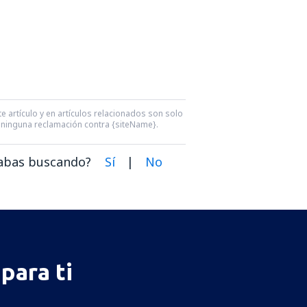
e artículo y en artículos relacionados son solo
ra ninguna reclamación contra {siteName}.
dabas buscando?
Sí
|
No
para ti