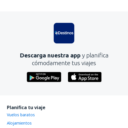
En mi opinión, este artículo:
Es confuso
Contiene información incorrecta
No profundiza en el tema
Es demasiado largo
Descarga nuestra app
y planifica
Enviar
cómodamente tus viajes
Planifica tu viaje
Vuelos baratos
Alojamientos