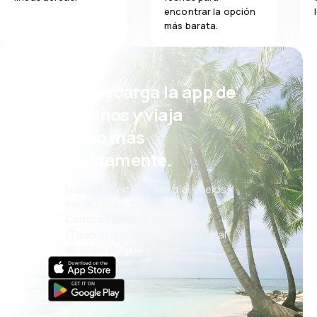
encontrar la opción
más barata.
¡Eh! Descarga la app de
eDestinos y viaja
incluso más
cómodamente.
Nuevas ofertas cada día: vuelos,
vacaciones, escapadas
Cómoda gestión de reservas
¡Todo lo que importa, siempre al
alcance de tu mano!