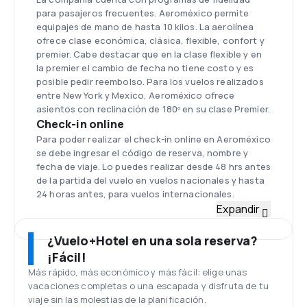
para pasajeros frecuentes. Aeroméxico permite
equipajes de mano de hasta 10 kilos. La aerolínea
ofrece clase económica, clásica, flexible, confort y
premier. Cabe destacar que en la clase flexible y en
la premier el cambio de fecha no tiene costo y es
posible pedir reembolso. Para los vuelos realizados
entre New York y Mexico, Aeroméxico ofrece
asientos con reclinación de 180º en su clase Premier.
Check-in online
Para poder realizar el check-in online en Aeroméxico
se debe ingresar el código de reserva, nombre y
fecha de viaje. Lo puedes realizar desde 48 hrs antes
de la partida del vuelo en vuelos nacionales y hasta
24 horas antes, para vuelos internacionales.
Flota
Expandir
Boeing 737-800, Boeing 737 MAX 8, Boeing 767-
200ER, Boeing 767-300ER, Boeing 777-200ER,
¿Vuelo+Hotel en una sola reserva?
Boeing 787-8, Boeing 787-9, Embraer 145, Embraer
¡Fácil!
170, Embraer 175, Embraer 190
Más rápido, más económico y más fácil: elige unas
Aeropuerto Internacional Benito Juárez
vacaciones completas o una escapada y disfruta de tu
Aeroméxico tiene como sede principal al
viaje sin las molestias de la planificación.