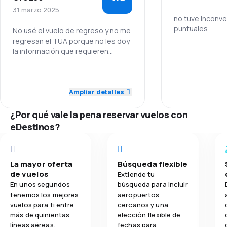
En la página web de Aeroméxico encontrarás un
31 marzo 2025
formato para calificar tu experiencia, además
4.1
Precio del billete
no tuve inconve
permite rastrear nuestro equipaje en caso no haya
puntuales
No usé el vuelo de regreso y no me
llegado correctamente en nuestro vuelo. También
regresan el TUA porque no les doy
ofrecen, como entretenimiento a bordo, una
4.4
Comodidad de viaje
la información que requieren
selección de revistas así como periódicos a
Y ustedes tampoco
disposición de los pasajeros, en algunos vuelos
4.4
Transporte de equipaje
internacionales se encuentran pantallas personales
5.0
Personal
desde donde cada uno puede elegir las películas a
Ampliar detalles
ver o la música que prefiera escuchar.
3.8
Comidas
5.0
Puntualidad
¿Por qué vale la pena reservar vuelos con
4.0
Precio del billete
eDestinos?
5.0
Comodidad de viaje
La mayor oferta
Búsqueda flexible
5.0
Transporte de equipaje
de vuelos
Extiende tu
En unos segundos
búsqueda para incluir
tenemos los mejores
aeropuertos
vuelos para ti entre
cercanos y una
más de quinientas
elección flexible de
líneas aéreas.
fechas para