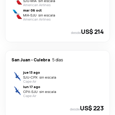
SJU
-
MIA
·
sin escala
American Airlines
mar 06 oct
MIA
-
SJU
·
sin escala
American Airlines
US$ 214
desde
San Juan
-
Culebra
5 días
jue 13 ago
SJU
-
CPX
·
sin escala
Cape Air
lun 17 ago
CPX
-
SJU
·
sin escala
Cape Air
US$ 223
desde