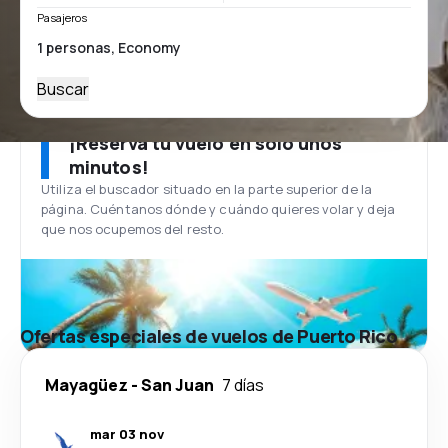
Pasajeros
Buscar
¡Reserva tu vuelo en solo unos
minutos!
Utiliza el buscador situado en la parte superior de la
página. Cuéntanos dónde y cuándo quieres volar y deja
que nos ocupemos del resto.
Ofertas especiales de vuelos de Puerto Rico
Mayagüez
-
San Juan
7 días
mar 03 nov