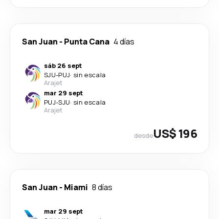
San Juan
-
Punta Cana
4 días
sáb 26 sept
SJU
-
PUJ
·
sin escala
Arajet
mar 29 sept
PUJ
-
SJU
·
sin escala
Arajet
US$ 196
desde
San Juan
-
Miami
8 días
mar 29 sept