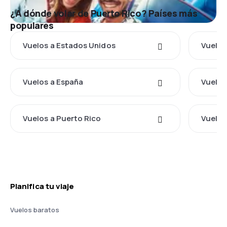
¿A dónde volar de Puerto Rico? Países más
populares
Vuelos a Estados Unidos
Vuelos
Vuelos a España
Vuelos
Vuelos a Puerto Rico
Vuelos
Planifica tu viaje
Vuelos baratos