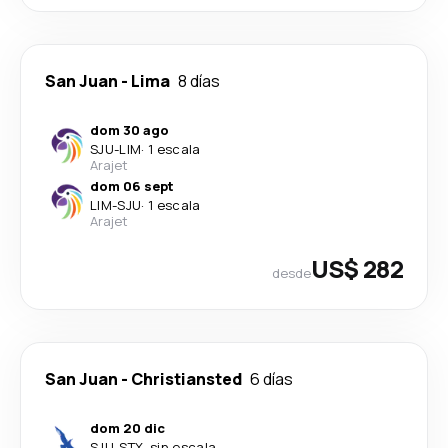
San Juan
-
Lima
8 días
dom 30 ago
SJU
-
LIM
·
1 escala
Arajet
dom 06 sept
LIM
-
SJU
·
1 escala
Arajet
US$ 282
desde
San Juan
-
Christiansted
6 días
dom 20 dic
SJU
-
STX
·
sin escala