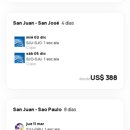
San Juan
-
San José
4 días
mié 02 dic
SJU
-
SJO
·
1 escala
Copa
sáb 05 dic
SJO
-
SJU
·
1 escala
Copa
US$ 388
desde
San Juan
-
Sao Paulo
8 días
jue 11 mar
SJU
-
GRU
·
1 escala