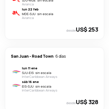
SJU
-
MDE
·
sin escala
Avianca
lun 22 feb
MDE
-
SJU
·
sin escala
Avianca
US$ 253
desde
San Juan
-
Road Town
6 días
lun 11 ene
SJU
-
EIS
·
sin escala
InterCaribbean Airways
sáb 16 ene
EIS
-
SJU
·
sin escala
InterCaribbean Airways
US$ 328
desde