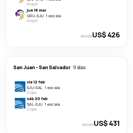
Arajet
jue 18 mar
GRU
-
SJU
·
1 escala
Arajet
US$ 426
desde
San Juan
-
San Salvador
9 días
vie 12 feb
SJU
-
SAL
·
1 escala
Copa
sáb 20 feb
SAL
-
SJU
·
1 escala
Copa
US$ 431
desde