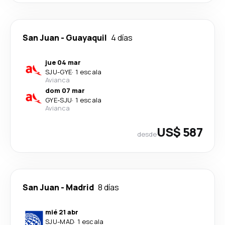
San Juan
-
Guayaquil
4 días
jue 04 mar
SJU
-
GYE
·
1 escala
Avianca
dom 07 mar
GYE
-
SJU
·
1 escala
Avianca
US$ 587
desde
San Juan
-
Madrid
8 días
mié 21 abr
SJU
-
MAD
·
1 escala