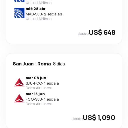
United Airlines
mié 28 abr
MAD
-
SJU
·
2 escalas
United Airlines
US$ 648
desde
San Juan
-
Roma
8 días
mar 08 jun
SJU
-
FCO
·
1 escala
Delta Air Lines
mar 15 jun
FCO
-
SJU
·
1 escala
Delta Air Lines
US$ 1,090
desde