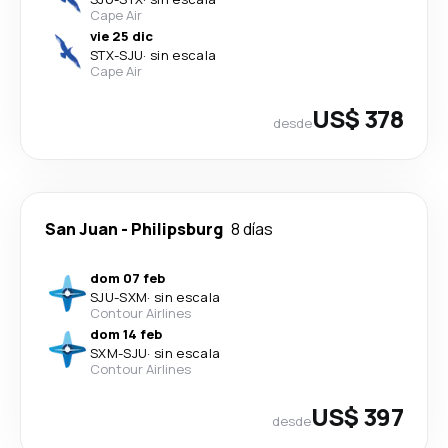
Cape Air
vie 25 dic
STX
-
SJU
·
sin escala
Cape Air
US$ 378
desde
San Juan
-
Philipsburg
8 días
dom 07 feb
SJU
-
SXM
·
sin escala
Contour Airlines
dom 14 feb
SXM
-
SJU
·
sin escala
Contour Airlines
US$ 397
desde