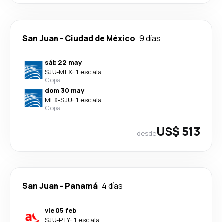
San Juan
-
Ciudad de México
9 días
sáb 22 may
SJU
-
MEX
·
1 escala
Copa
dom 30 may
MEX
-
SJU
·
1 escala
Copa
US$ 513
desde
San Juan
-
Panamá
4 días
vie 05 feb
SJU
-
PTY
·
1 escala