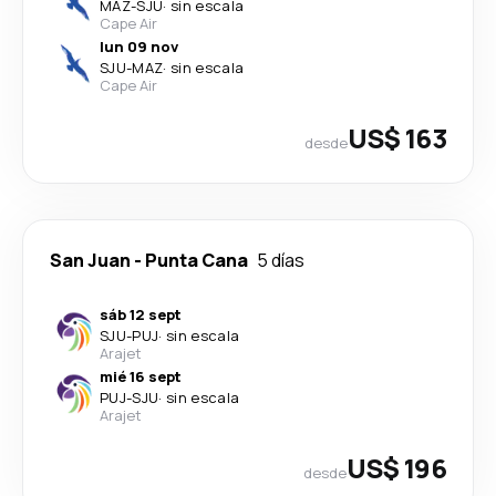
MAZ
-
SJU
·
sin escala
Cape Air
lun 09 nov
SJU
-
MAZ
·
sin escala
Cape Air
US$ 163
desde
San Juan
-
Punta Cana
5 días
sáb 12 sept
SJU
-
PUJ
·
sin escala
Arajet
mié 16 sept
PUJ
-
SJU
·
sin escala
Arajet
US$ 196
desde