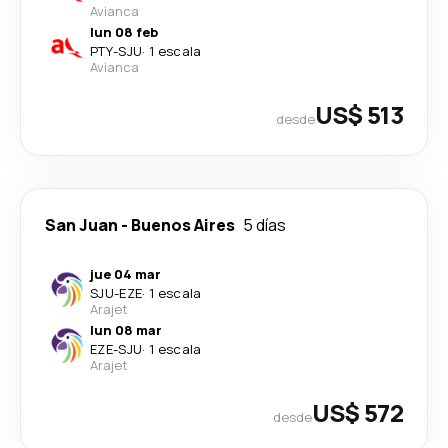
Avianca
lun 08 feb
PTY
-
SJU
·
1 escala
Avianca
US$ 513
desde
San Juan
-
Buenos Aires
5 días
jue 04 mar
SJU
-
EZE
·
1 escala
Arajet
lun 08 mar
EZE
-
SJU
·
1 escala
Arajet
US$ 572
desde