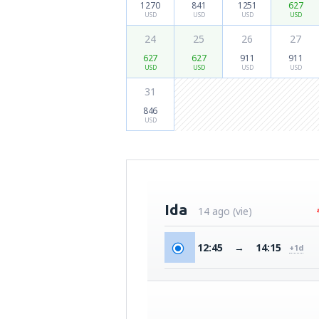
1270
841
1251
627
USD
USD
USD
USD
24
25
26
27
627
627
911
911
USD
USD
USD
USD
31
846
USD
Ida
14 ago (vie)
12:45
→
14:15
+1d