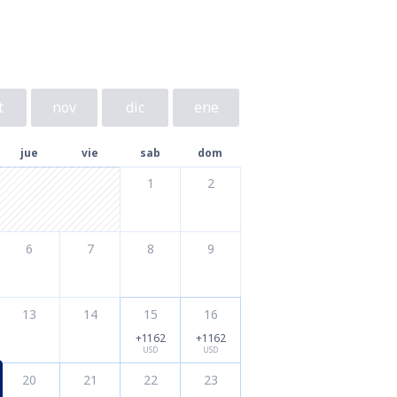
t
nov
dic
ene
jue
vie
sab
dom
1
2
6
7
8
9
13
14
15
16
+1162
+1162
USD
USD
20
21
22
23