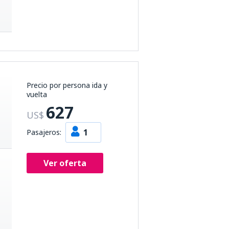
Precio por persona ida y
vuelta
627
US$
1
Pasajeros:
Ver oferta