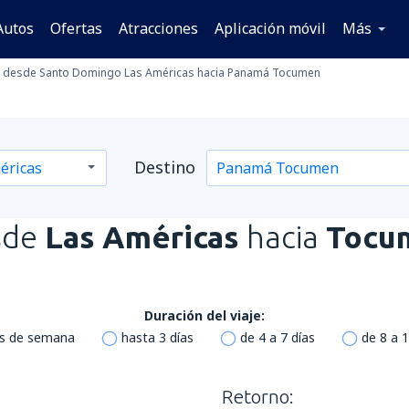
Autos
Ofertas
Atracciones
Aplicación móvil
Más
desde Santo Domingo Las Américas hacia Panamá Tocumen
Destino
sde
Las Américas
hacia
Tocu
Duración del viaje:
es de semana
hasta 3 días
de 4 a 7 días
de 8 a 1
Retorno: