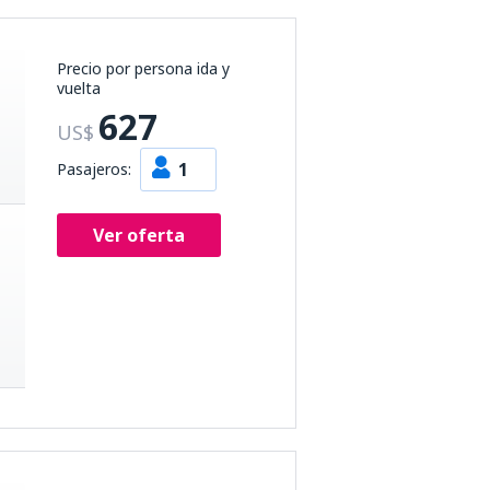
Precio por persona ida y
vuelta
627
US$
1
Pasajeros:
Ver oferta