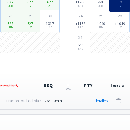
627
627
627
+1206
+440
+0
USD
USD
USD
USD
USD
USD
28
29
30
24
25
26
627
627
1017
+1162
+1040
+1049
USD
USD
USD
USD
USD
USD
31
+958
USD
SDQ
PTY
1 escala
BOG
Duración total del viaje:
26h 30min
detalles