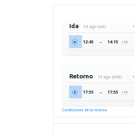
Ida
14 ago (vie)
12:45
→
14:15
+1d
Retorno
19 ago (mié)
17:55
→
17:55
+1d
Condiciones de la reserva