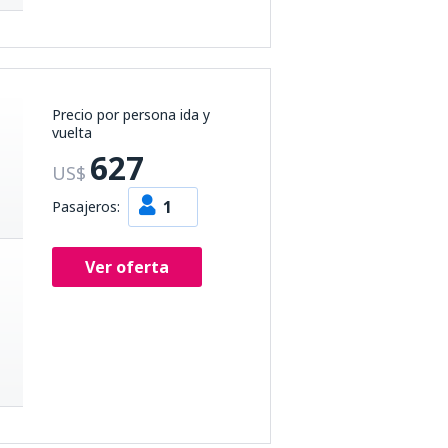
Precio por persona ida y
vuelta
627
US$
1
Pasajeros:
Ver oferta