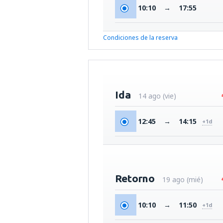
10:10
→
17:55
Condiciones de la reserva
Ida
14 ago (vie)
12:45
→
14:15
+1d
Retorno
19 ago (mié)
10:10
→
11:50
+1d