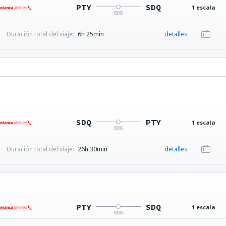
PTY
SDQ
1 escala
BOG
Duración total del viaje:
6h 25min
detalles
SDQ
PTY
1 escala
BOG
Duración total del viaje:
26h 30min
detalles
PTY
SDQ
1 escala
BOG