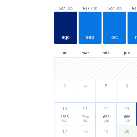
627
627
627
62
USD
USD
USD
ago
sep
oct
lun
mar
mie
jue
3
4
5
6
10
11
12
13
1633
944
666
666
USD
USD
USD
USD
17
18
19
20