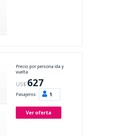
Precio por persona ida y
vuelta
627
US$
1
Pasajeros:
Ver oferta