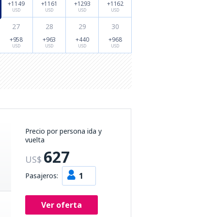
+1149
+1161
+1293
+1162
USD
USD
USD
USD
27
28
29
30
+958
+963
+440
+968
USD
USD
USD
USD
Precio por persona ida y
vuelta
627
US$
1
Pasajeros:
Ver oferta