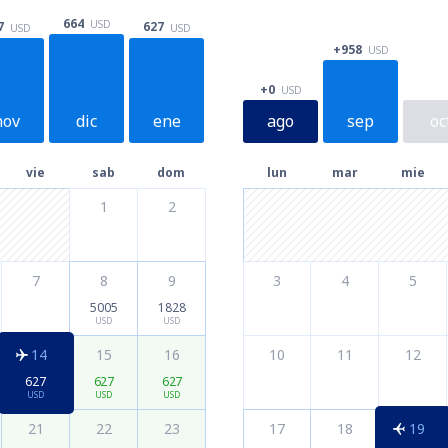
664
USD
7
627
USD
USD
+958
USD
+0
USD
nov
dic
ene
ago
sep
oc
vie
sab
dom
lun
mar
mie
1
2
7
8
9
3
4
5
5005
1828
USD
USD
14
15
16
10
11
12
627
627
627
USD
USD
USD
21
22
23
17
18
19