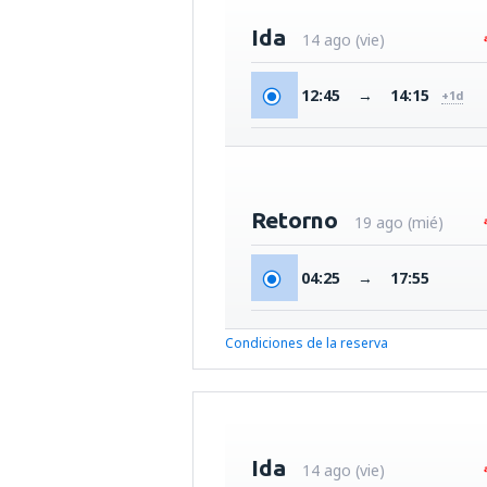
Ida
14 ago (vie)
12:45
→
14:15
+1d
Retorno
19 ago (mié)
04:25
→
17:55
Condiciones de la reserva
Ida
14 ago (vie)