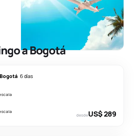
ingo a Bogotá
Bogotá
6 días
escala
escala
US$ 289
desde