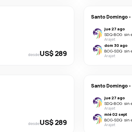
Santo Domingo
-
jue 27 ago
SDQ
-
BOG
·
sin 
Arajet
dom 30 ago
US$ 289
BOG
-
SDQ
·
sin 
desde
Arajet
Santo Domingo
-
jue 27 ago
SDQ
-
BOG
·
sin 
Arajet
mié 02 sept
US$ 289
BOG
-
SDQ
·
sin 
desde
Arajet