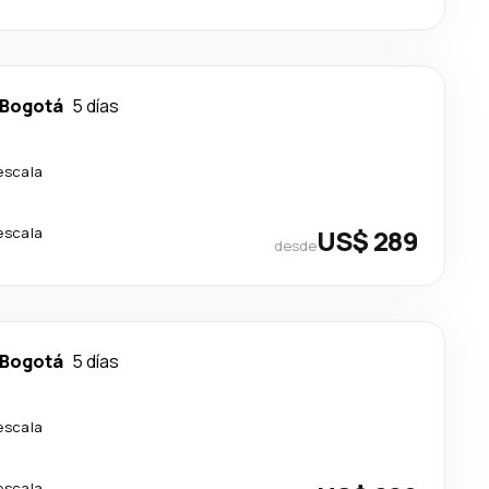
Bogotá
5 días
escala
escala
US$ 289
desde
Bogotá
5 días
escala
escala