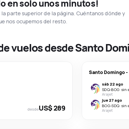
lo en solo unos minutos!
n la parte superior de la página. Cuéntanos dónde y
que nos ocupemos del resto.
 de vuelos desde Santo Dom
Santo Domingo
-
sáb 22 ago
SDQ
-
BOG
·
sin 
Arajet
jue 27 ago
US$ 289
BOG
-
SDQ
·
sin 
desde
Arajet