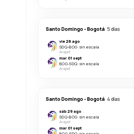
Santo Domingo
-
Bogotá
5 días
vie 28 ago
SDQ
-
BOG
·
sin escala
Arajet
mar 01 sept
BOG
-
SDQ
·
sin escala
Arajet
Santo Domingo
-
Bogotá
4 días
sáb 29 ago
SDQ
-
BOG
·
sin escala
Arajet
mar 01 sept
BOG
-
SDQ
·
sin escala