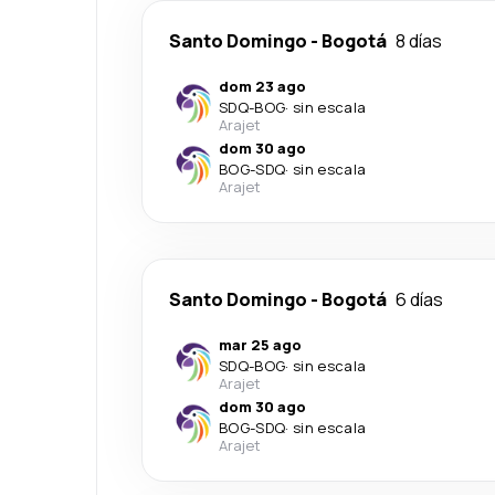
Santo Domingo
-
Bogotá
8 días
dom 23 ago
SDQ
-
BOG
·
sin escala
Arajet
dom 30 ago
BOG
-
SDQ
·
sin escala
Arajet
Santo Domingo
-
Bogotá
6 días
mar 25 ago
SDQ
-
BOG
·
sin escala
Arajet
dom 30 ago
BOG
-
SDQ
·
sin escala
Arajet