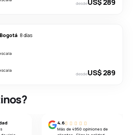
US$ 289
desde
Bogotá
8 días
escala
escala
US$ 289
desde
tinos?
idad
4.6
os
Más de 4950 opiniones de