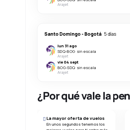
Arajet
Santo Domingo
-
Bogotá
5 días
lun 31 ago
SDQ
-
BOG
·
sin escala
Arajet
vie 04 sept
BOG
-
SDQ
·
sin escala
Arajet
¿Por qué vale la pe
La mayor oferta de vuelos
En unos segundos tenemos los