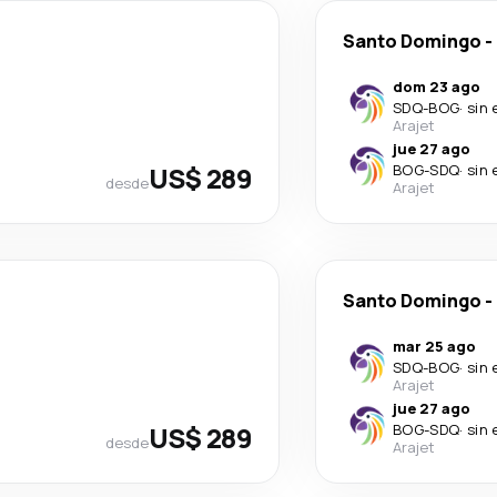
Santo Domingo
-
dom 23 ago
SDQ
-
BOG
·
sin 
Arajet
jue 27 ago
US$ 289
BOG
-
SDQ
·
sin 
desde
Arajet
Santo Domingo
-
mar 25 ago
SDQ
-
BOG
·
sin 
Arajet
jue 27 ago
US$ 289
BOG
-
SDQ
·
sin 
desde
Arajet