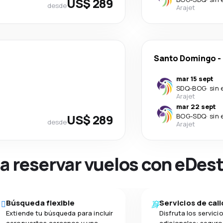
US$ 289
desde
Arajet
Santo Domingo
-
mar 15 sept
SDQ
-
BOG
·
sin 
Arajet
mar 22 sept
US$ 289
BOG
-
SDQ
·
sin 
desde
Arajet
na reservar vuelos con eDes
Búsqueda flexible
Servicios de cal
Extiende tu búsqueda para incluir
Disfruta los servici