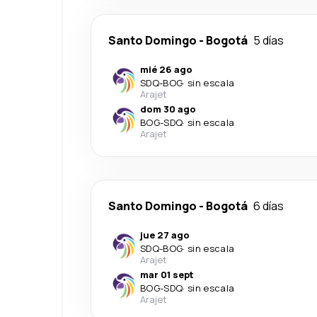
Santo Domingo
-
Bogotá
5 días
mié 26 ago
SDQ
-
BOG
·
sin escala
Arajet
dom 30 ago
BOG
-
SDQ
·
sin escala
Arajet
Santo Domingo
-
Bogotá
6 días
jue 27 ago
SDQ
-
BOG
·
sin escala
Arajet
mar 01 sept
BOG
-
SDQ
·
sin escala
Arajet