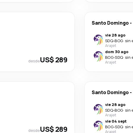
Santo Domingo
-
vie 28 ago
SDQ
-
BOG
·
sin 
Arajet
dom 30 ago
US$ 289
BOG
-
SDQ
·
sin 
desde
Arajet
Santo Domingo
-
vie 28 ago
SDQ
-
BOG
·
sin 
Arajet
vie 04 sept
US$ 289
BOG
-
SDQ
·
sin 
desde
Arajet