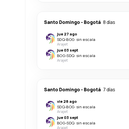
Santo Domingo
-
Bogotá
8 días
jue 27 ago
SDQ
-
BOG
·
sin escala
Arajet
jue 03 sept
BOG
-
SDQ
·
sin escala
Arajet
Santo Domingo
-
Bogotá
7 días
vie 28 ago
SDQ
-
BOG
·
sin escala
Arajet
jue 03 sept
BOG
-
SDQ
·
sin escala
Arajet