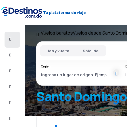
Tu plataforma de viaje
Vuelos baratos
Vuelos desde Santo Dom
Vuelos
baratos
Ida y vuelta
Solo ida
Alojamientos
Orgien
D
Ofertas
Completa
el viaje
Santo Domingo
Inspiración
y consejos
Atención
al cliente