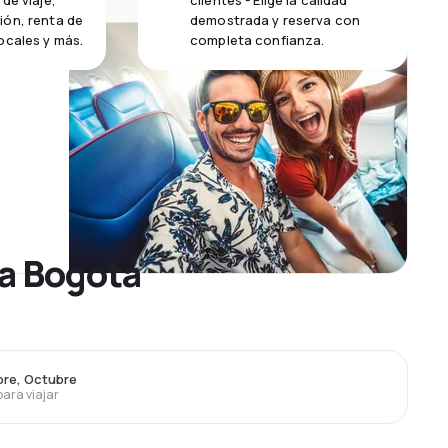
de viaje,
clientes - Elige la calidad
ión, renta de
demostrada y reserva con
ocales y más.
completa confianza.
 a Bogotá
bre, Octubre
para viajar