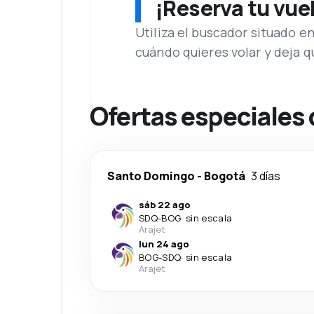
¡Reserva tu vue
Utiliza el buscador situado e
cuándo quieres volar y deja 
Ofertas especiales
Santo Domingo
-
Bogotá
3 días
sáb 22 ago
SDQ
-
BOG
·
sin escala
Arajet
lun 24 ago
BOG
-
SDQ
·
sin escala
Arajet