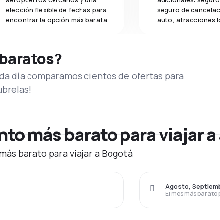
aeropuertos cercanos y una
adicionales: seguro 
elección flexible de fechas para
seguro de cancelac
encontrar la opción más barata.
auto, atracciones l
 baratos?
Cada día comparamos cientos de ofertas para
úbrelas!
o más barato para viajar a
más barato para viajar a Bogotá
Agosto, Septiem
El mes más barato 