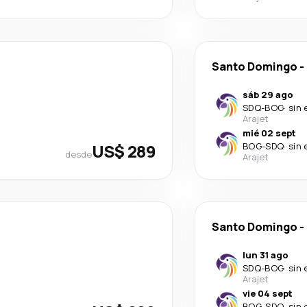
Santo Domingo
-
sáb 29 ago
SDQ
-
BOG
·
sin 
Arajet
mié 02 sept
US$ 289
BOG
-
SDQ
·
sin 
desde
Arajet
Santo Domingo
-
lun 31 ago
SDQ
-
BOG
·
sin 
Arajet
vie 04 sept
BOG
-
SDQ
·
sin 