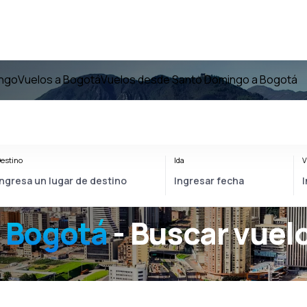
ingo
Vuelos a Bogotá
Vuelos desde Santo Domingo a Bogotá
estino
Ida
V
 Bogotá
- Buscar vuel