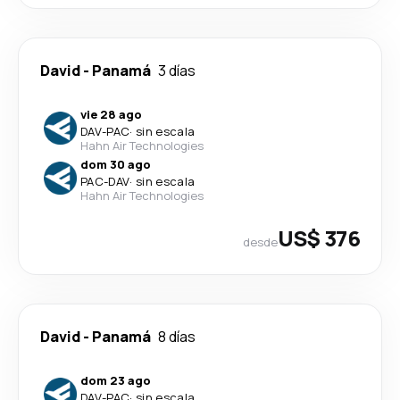
David
-
Panamá
3 días
vie 28 ago
DAV
-
PAC
·
sin escala
Hahn Air Technologies
dom 30 ago
PAC
-
DAV
·
sin escala
Hahn Air Technologies
US$ 376
desde
David
-
Panamá
8 días
dom 23 ago
DAV
-
PAC
·
sin escala