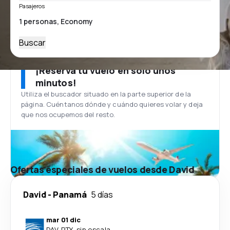
Pasajeros
Buscar
¡Reserva tu vuelo en solo unos
minutos!
Utiliza el buscador situado en la parte superior de la
página. Cuéntanos dónde y cuándo quieres volar y deja
que nos ocupemos del resto.
Ofertas especiales de vuelos desde David
David
-
Panamá
5 días
mar 01 dic
DAV
-
PTY
·
sin escala