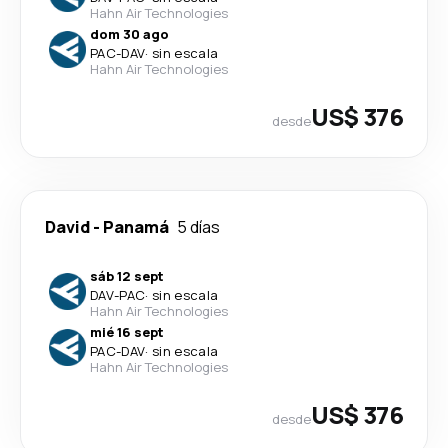
Hahn Air Technologies
dom 30 ago
PAC
-
DAV
·
sin escala
Hahn Air Technologies
US$ 376
desde
David
-
Panamá
5 días
sáb 12 sept
DAV
-
PAC
·
sin escala
Hahn Air Technologies
mié 16 sept
PAC
-
DAV
·
sin escala
Hahn Air Technologies
US$ 376
desde