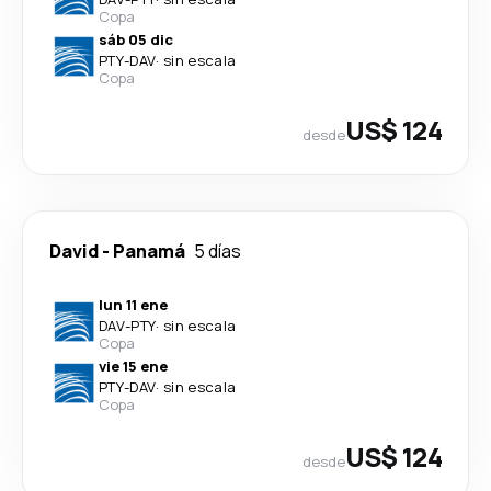
Copa
sáb 05 dic
PTY
-
DAV
·
sin escala
Copa
US$ 124
desde
David
-
Panamá
5 días
lun 11 ene
DAV
-
PTY
·
sin escala
Copa
vie 15 ene
PTY
-
DAV
·
sin escala
Copa
US$ 124
desde