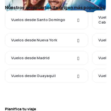
Nuestros aeropuertos de origen más populares
Vuelos
Vuelos desde Santo Domingo
Caball
Vuelos desde Nueva York
Vuelos
Vuelos desde Madrid
Vuelos
Vuelos desde Guayaquil
Vuelos
Planifica tu viaje