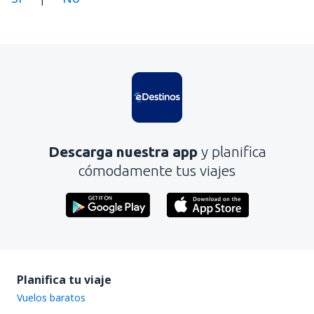
En mi opinión, este artículo:
Es confuso
Contiene información incorrecta
No profundiza en el tema
Es demasiado largo
Descarga nuestra app
y planifica
Enviar
cómodamente tus viajes
Planifica tu viaje
Vuelos baratos