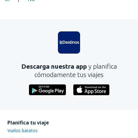
En mi opinión, este artículo:
Es confuso
Contiene información incorrecta
No profundiza en el tema
Es demasiado largo
Descarga nuestra app
y planifica
Enviar
cómodamente tus viajes
Planifica tu viaje
Vuelos baratos