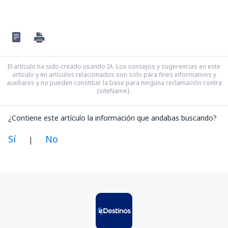
El artículo ha sido creado usando IA. Los consejos y sugerencias en este
artículo y en artículos relacionados son solo para fines informativos y
auxiliares y no pueden constituir la base para ninguna reclamación contra
{siteName}.
¿Contiene este artículo la información que andabas buscando?
Sí
No
|
En mi opinión, este artículo:
Es confuso
Contiene información incorrecta
No profundiza en el tema