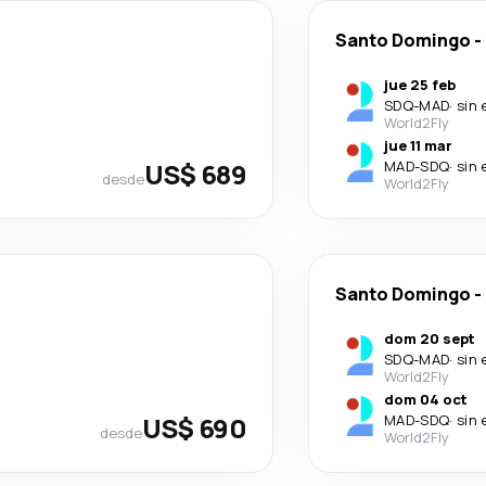
Santo Domingo
-
jue 25 feb
SDQ
-
MAD
·
sin 
World2Fly
jue 11 mar
US$ 689
MAD
-
SDQ
·
sin 
desde
World2Fly
Santo Domingo
-
dom 20 sept
SDQ
-
MAD
·
sin 
World2Fly
dom 04 oct
US$ 690
MAD
-
SDQ
·
sin 
desde
World2Fly