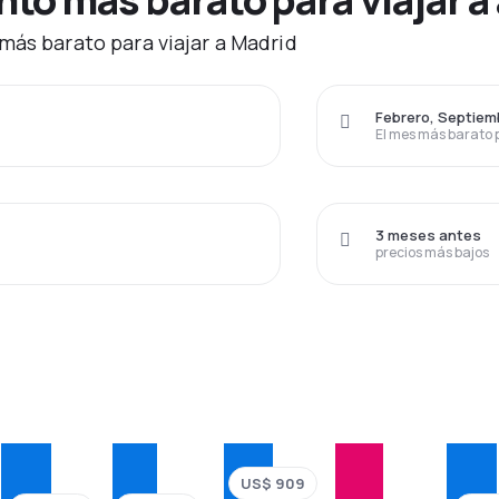
más barato para viajar a Madrid
Febrero, Septiem
El mes más barato 
3 meses antes
precios más bajos
US$ 909