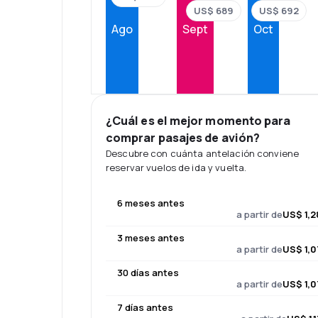
US$ 692
US$ 689
Ago
Sept
Oct
¿Cuál es el mejor momento para
comprar pasajes de avión?
Descubre con cuánta antelación conviene
reservar vuelos de ida y vuelta.
6 meses antes
a partir de
US$ 1,2
3 meses antes
a partir de
US$ 1,0
30 días antes
a partir de
US$ 1,0
7 días antes