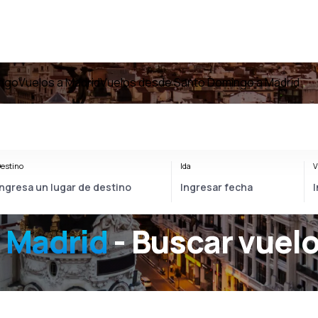
ingo
Vuelos a Madrid
Vuelos desde Santo Domingo a Madrid
estino
Ida
V
 Madrid
- Buscar vuel