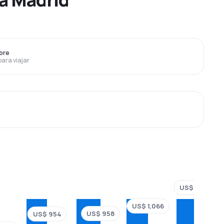
bre
para viajar
US$ 1,340
US$ 1,066
US$ 958
US$ 954