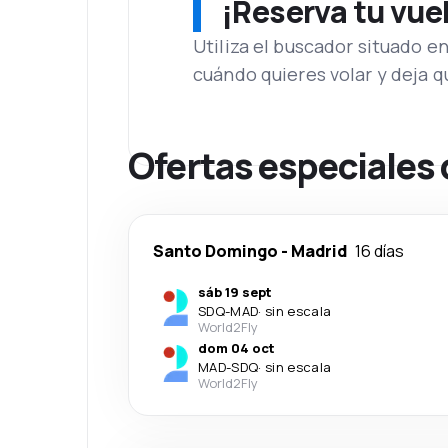
¡Reserva tu vue
Utiliza el buscador situado e
cuándo quieres volar y deja 
Ofertas especiales
Santo Domingo
-
Madrid
16 días
sáb 19 sept
SDQ
-
MAD
·
sin escala
World2Fly
dom 04 oct
MAD
-
SDQ
·
sin escala
World2Fly