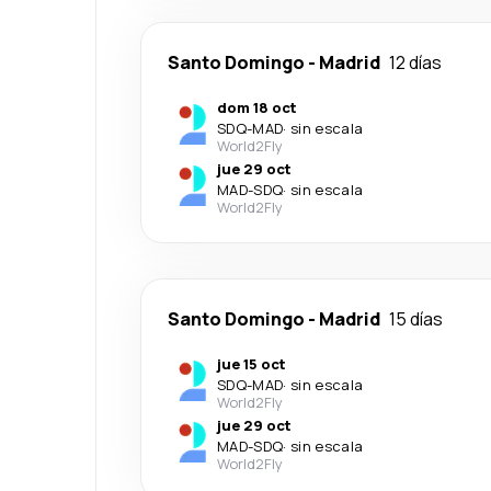
Santo Domingo
-
Madrid
12 días
dom 18 oct
SDQ
-
MAD
·
sin escala
World2Fly
jue 29 oct
MAD
-
SDQ
·
sin escala
World2Fly
Santo Domingo
-
Madrid
15 días
jue 15 oct
SDQ
-
MAD
·
sin escala
World2Fly
jue 29 oct
MAD
-
SDQ
·
sin escala
World2Fly