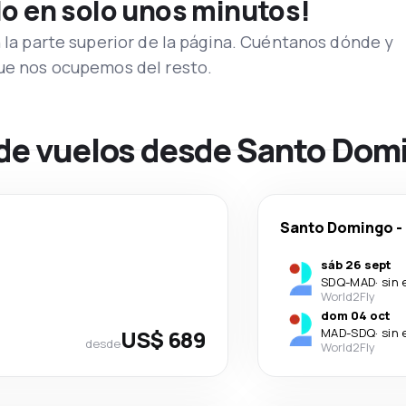
lo en solo unos minutos!
n la parte superior de la página. Cuéntanos dónde y
que nos ocupemos del resto.
 de vuelos desde Santo Dom
Santo Domingo
-
sáb 26 sept
SDQ
-
MAD
·
sin 
World2Fly
dom 04 oct
US$ 689
MAD
-
SDQ
·
sin 
desde
World2Fly