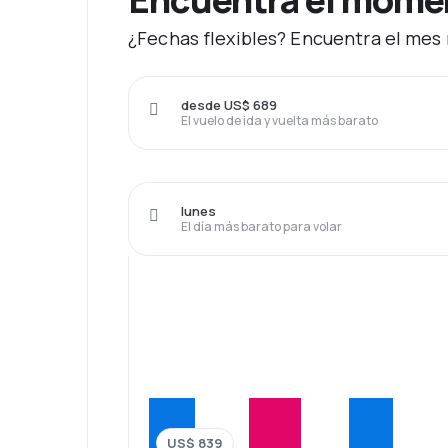
¿Fechas flexibles? Encuentra el mes 
desde US$ 689
El vuelo de ida y vuelta más barato
lunes
El día más barato para volar
US$ 839