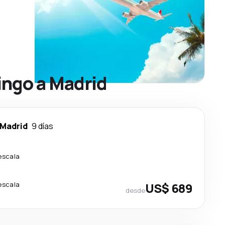
ingo a Madrid
Madrid
9 días
escala
escala
US$ 689
desde