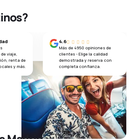
tinos?
idad
4.6
os
Más de 4950 opiniones de
de viaje,
clientes - Elige la calidad
ión, renta de
demostrada y reserva con
ocales y más.
completa confianza.
 a Madrid