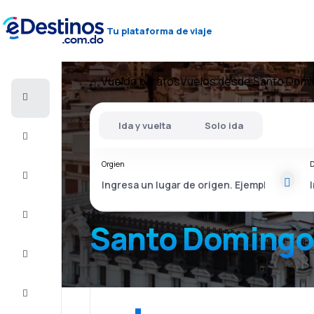
Tu plataforma de viaje
Vuelos baratos
Vuelos desde Santo Dom
Vuelos
baratos
Ida y vuelta
Solo ida
Alojamientos
Orgien
D
Ofertas
Completa
el viaje
Santo Domingo
Inspiración
y consejos
Atención
al cliente