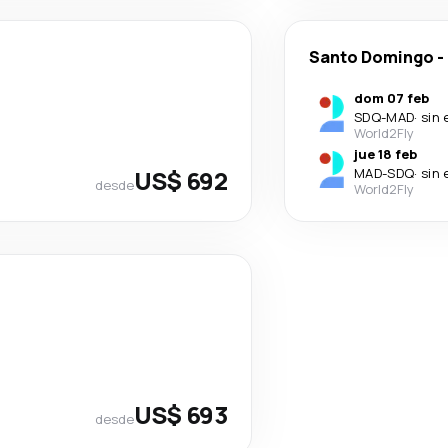
Santo Domingo
-
dom 07 feb
SDQ
-
MAD
·
sin 
World2Fly
jue 18 feb
US$ 692
MAD
-
SDQ
·
sin 
desde
World2Fly
US$ 693
desde