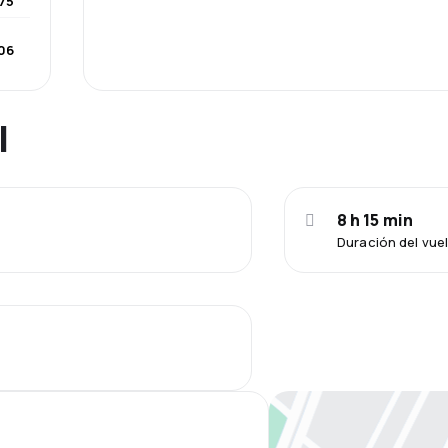
175
06
l
8 h 15 min
Duración del vu