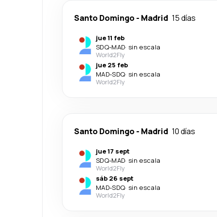
Santo Domingo
-
Madrid
15 días
jue 11 feb
SDQ
-
MAD
·
sin escala
World2Fly
jue 25 feb
MAD
-
SDQ
·
sin escala
World2Fly
Santo Domingo
-
Madrid
10 días
jue 17 sept
SDQ
-
MAD
·
sin escala
World2Fly
sáb 26 sept
MAD
-
SDQ
·
sin escala
World2Fly