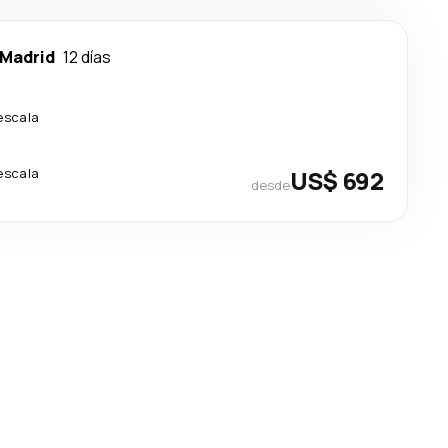
Madrid
12 días
escala
escala
US$ 692
desde