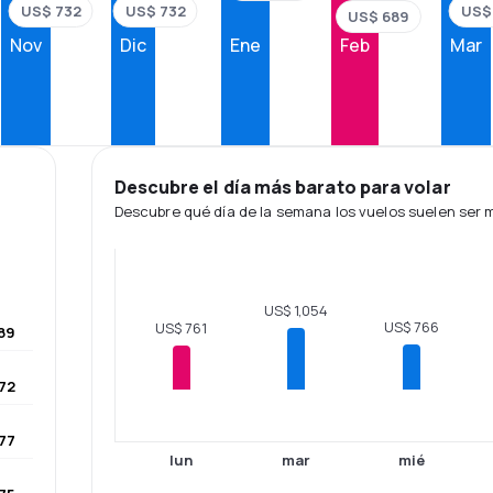
US$ 732
US$ 732
US$
US$ 689
Nov
Dic
Ene
Feb
Mar
Descubre el día más barato para volar
Descubre qué día de la semana los vuelos suelen ser
US$ 1,054
US$ 766
US$ 761
89
72
77
lun
mar
mié