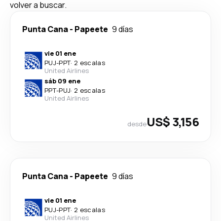
volver a buscar.
Punta Cana
-
Papeete
9 días
vie 01 ene
PUJ
-
PPT
·
2 escalas
United Airlines
sáb 09 ene
PPT
-
PUJ
·
2 escalas
United Airlines
US$ 3,156
desde
Punta Cana
-
Papeete
9 días
vie 01 ene
PUJ
-
PPT
·
2 escalas
United Airlines