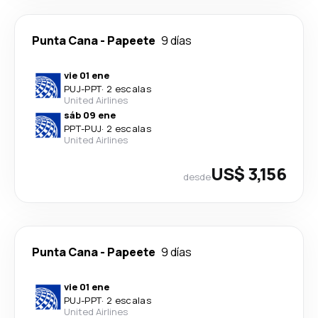
Punta Cana
-
Papeete
9 días
vie 01 ene
PUJ
-
PPT
·
2 escalas
United Airlines
sáb 09 ene
PPT
-
PUJ
·
2 escalas
United Airlines
US$ 3,156
desde
Punta Cana
-
Papeete
9 días
vie 01 ene
PUJ
-
PPT
·
2 escalas
United Airlines