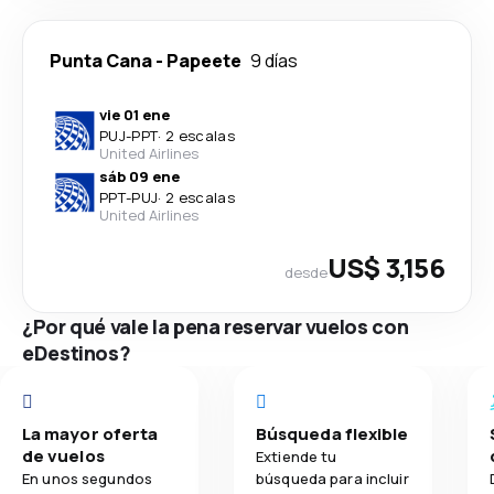
Punta Cana
-
Papeete
9 días
vie 01 ene
PUJ
-
PPT
·
2 escalas
United Airlines
sáb 09 ene
PPT
-
PUJ
·
2 escalas
United Airlines
US$ 3,156
desde
¿Por qué vale la pena reservar vuelos con
eDestinos?
La mayor oferta
Búsqueda flexible
de vuelos
Extiende tu
En unos segundos
búsqueda para incluir