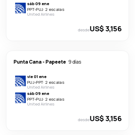
sáb 09 ene
PPT
-
PUJ
·
2 escalas
United Airlines
US$ 3,156
desde
Punta Cana
-
Papeete
9 días
vie 01 ene
PUJ
-
PPT
·
2 escalas
United Airlines
sáb 09 ene
PPT
-
PUJ
·
2 escalas
United Airlines
US$ 3,156
desde