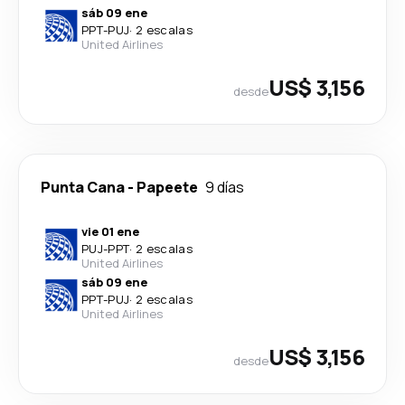
sáb 09 ene
PPT
-
PUJ
·
2 escalas
United Airlines
US$ 3,156
desde
Punta Cana
-
Papeete
9 días
vie 01 ene
PUJ
-
PPT
·
2 escalas
United Airlines
sáb 09 ene
PPT
-
PUJ
·
2 escalas
United Airlines
US$ 3,156
desde