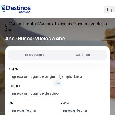
Vuelos baratos
Vuelos a Polinesia Francesa
Vuelos a
Ahe
Ahe - Buscar vuelos a Ahe
Ida y vuelta
Solo ida
Orgien
Destino
Ida
Vuelta