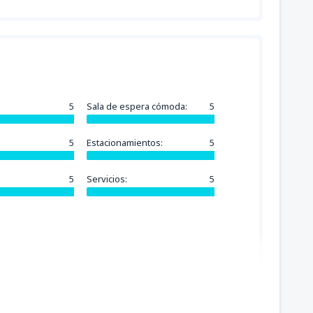
5
Sala de espera cómoda:
5
5
Estacionamientos:
5
5
Servicios:
5