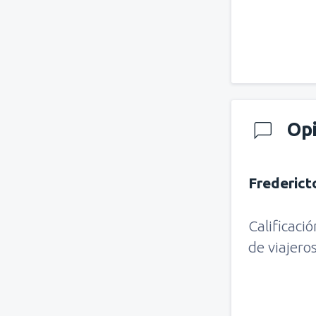
Op
Frederict
Calificaci
de viajero