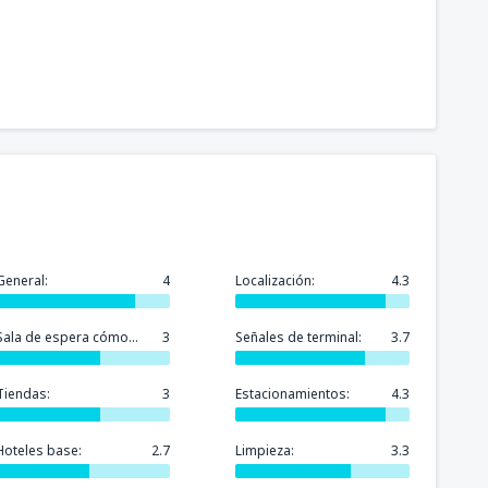
General:
4
Localización:
4.3
Sala de espera cómoda:
3
Señales de terminal:
3.7
Tiendas:
3
Estacionamientos:
4.3
Hoteles base:
2.7
Limpieza:
3.3