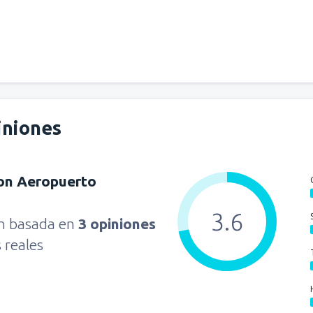
iniones
on Aeropuerto
3.6
ón basada en
3 opiniones
s reales