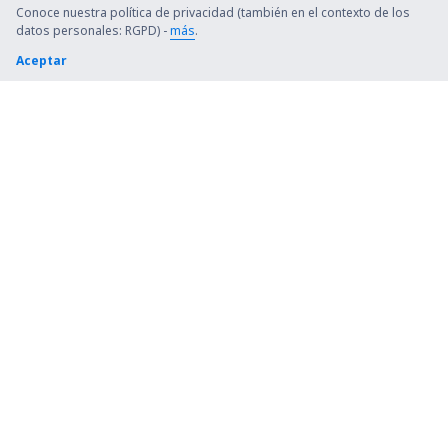
Conoce nuestra política de privacidad (también en el contexto de los
Cortes Bay SPB (YCF)
datos personales: RGPD) -
más
.
Aceptar
Cranbrook (YXC)
Dawson City Airport (YDA)
Dawson Creek Airport (YDQ)
Deer Lake (YDF)
Deer Lake (YVZ)
Aeropuerto de Deline (YWJ)
Digby Island (YPR)
Dryden Regional (YHD)
Edmonton (YEG)
Whitehorse (YXY)