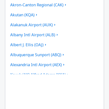
Akron-Canton Regional (CAK)
Akutan (KQA)
Alakanuk Airport (AUK)
Albany Intl Airport (ALB)
Albert J. Ellis (OAJ)
Albuquerque Sunport (ABQ)
Alexandria Intl Airport (AEX)
Koyuk (AK) Alfred Adams (KKA)
Allakaket Apt. (AET)
Pittsburgh
Fairbanks