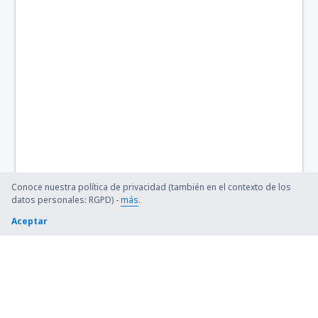
Baltimore Thurgood Marshall (BWI)
Bangor Intl Airport (BGR)
Barkley Regional (PAH)
Barnstable Municipal (HYA)
Barter Island Apt. (BTI)
Ryan (BTR)
Conoce nuestra política de privacidad (también en el contexto de los
Beaver (WBQ)
datos personales: RGPD) -
más
.
Aceptar
Beckley (BKW)
Bellingham Intl Airport (BLI)
Bemidji Regional Airport (BJI)
Bert Mooney (BTM)