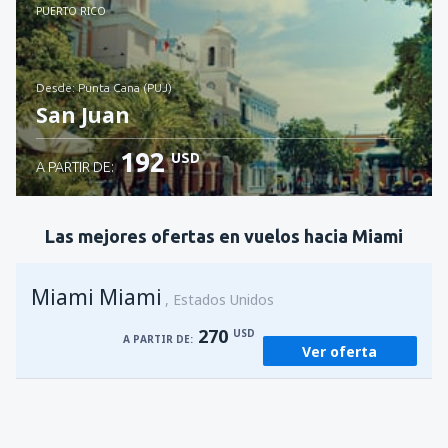
Revisa los detalles
PUERTO RICO
desde: Punta Cana (PUJ)
San Juan
192
USD
A PARTIR DE:
Revisa los detalles
Las mejores ofertas en vuelos hacia Miami
Miami Miami
Estados Unidos
270
USD
A PARTIR DE:
Ver oferta