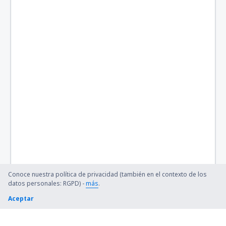
Austin-Bergstrom Intl. Airport (AUS)
Quincy Regional (UIN)
Baltimore Thurgood Marshall (BWI)
Bangor Intl Airport (BGR)
Barkley Regional (PAH)
Barnstable Municipal (HYA)
Barter Island Apt. (BTI)
Ryan (BTR)
Conoce nuestra política de privacidad (también en el contexto de los
Beaver (WBQ)
datos personales: RGPD) -
más
.
Aceptar
Beckley (BKW)
Bellingham Intl Airport (BLI)