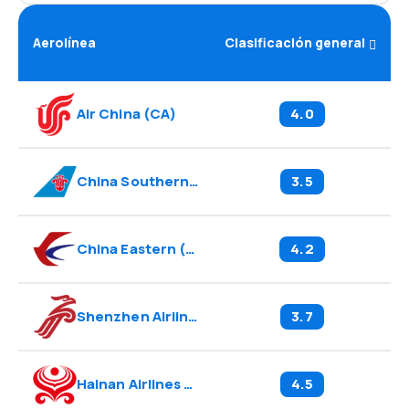
Aerolínea
Clasificación general
Air China
(
CA
)
4.0
China Southern
(
CZ
)
3.5
China Eastern
(
MU
)
4.2
Shenzhen Airlines
(
ZH
)
3.7
Hainan Airlines
(
HU
)
4.5