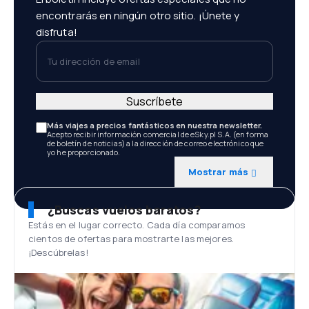
encontrarás en ningún otro sitio. ¡Únete y
disfruta!
Tu dirección de email
Suscríbete
Más viajes a precios fantásticos en nuestra newsletter.
Acepto recibir información comercial de eSky.pl S.A. (en forma
de boletín de noticias) a la dirección de correo electrónico que
yo he proporcionado.
Mostrar más
¿Buscas vuelos baratos?
Estás en el lugar correcto. Cada día comparamos
cientos de ofertas para mostrarte las mejores.
¡Descúbrelas!