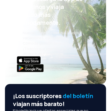
eDestinos y viaja
incluso más
cómodamente.
Nuevas ofertas cada día: vuelos,
vacaciones, escapadas
Cómoda gestión de reservas
¡Todo lo que importa, siempre al
alcance de tu mano!
¡Los suscriptores
del boletín
viajan más barato!
El boletín incluye ofertas especiales que no