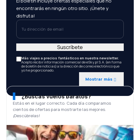
El boletín incluye ofertas especiales que no
encontrarás en ningún otro sitio. ¡Únete y
disfruta!
Tu dirección de email
Suscríbete
Más viajes a precios fantásticos en nuestra newsletter.
Acepto recibir información comercial de eSky.pl S.A. (en forma
de boletín de noticias) a la dirección de correo electrónico que
yo he proporcionado.
Mostrar más
¿Buscas vuelos baratos?
Estás en el lugar correcto. Cada día comparamos
cientos de ofertas para mostrarte las mejores.
¡Descúbrelas!