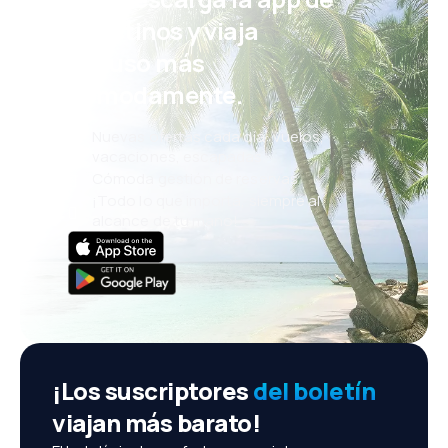
eDestinos y viaja
incluso más
cómodamente.
Nuevas ofertas cada día: vuelos,
vacaciones, escapadas
Cómoda gestión de reservas
¡Todo lo que importa, siempre al
alcance de tu mano!
¡Los suscriptores
del boletín
viajan más barato!