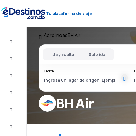
Tu plataforma de viaje
Aerolíneas
BH Air
Vuelos
baratos
Ida y vuelta
Solo ida
Alojamientos
Orgien
D
Ofertas
Completa
el viaje
BH Air
Inspiración
y consejos
Atención
al cliente