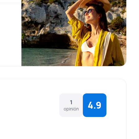
1
4.9
opinión