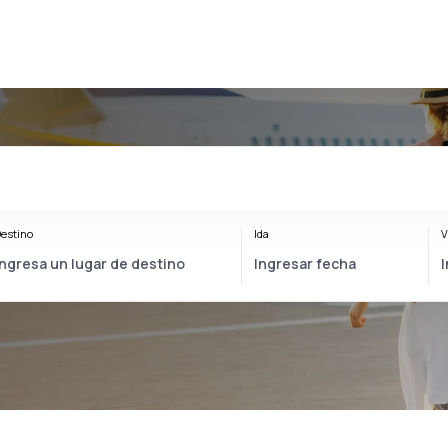
estino
Ida
V