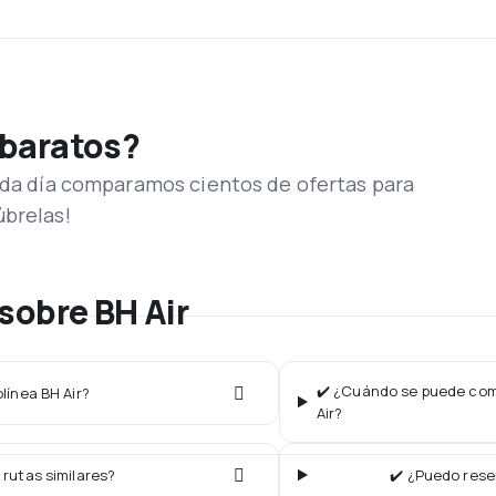
 baratos?
Cada día comparamos cientos de ofertas para
úbrelas!
sobre BH Air
✔️ ¿Cuándo se puede comp
línea BH Air?
Air?
 rutas similares?
✔️ ¿Puedo rese