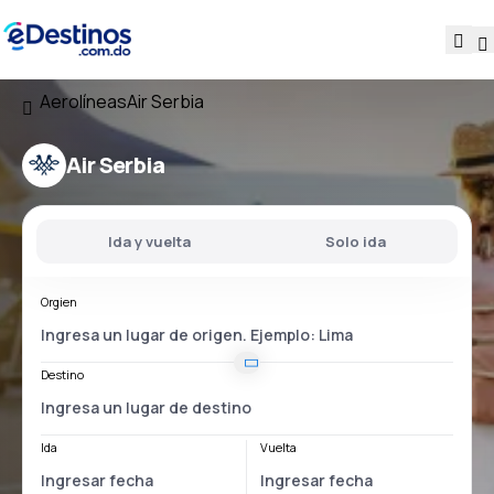
Aerolíneas
Air Serbia
Air Serbia
Ida y vuelta
Solo ida
Orgien
Destino
Ida
Vuelta