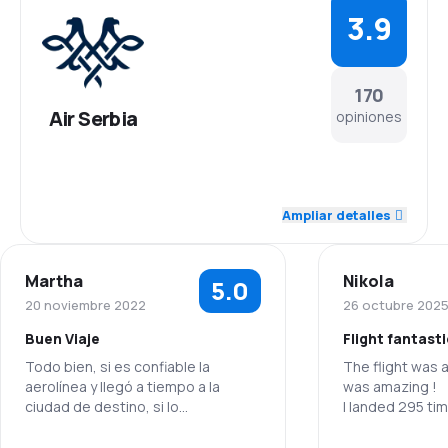
3.9
170
Air Serbia
opiniones
4.3
Personal
Ampliar detalles
3.8
Puntualidad
Martha
Nikola
5.0
4.0
Red de conexiones
20 noviembre 2022
26 octubre 202
Buen Viaje
Flight fantasti
3.8
Precio del billete
Todo bien, si es confiable la
The flight was 
aerolínea y llegó a tiempo a la
was amazing !
3.8
Comodidad de viaje
ciudad de destino, si lo
I landed 295 ti
recomiendo
this was the bes
4.1
flight as well e
Transporte de equipaje