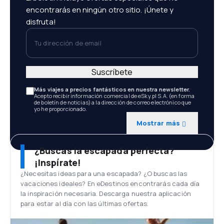
encontrarás en ningún otro sitio. ¡Únete y
disfruta!
Tu dirección de email
Suscríbete
Más viajes a precios fantásticos en nuestra newsletter.
Acepto recibir información comercial de eSky.pl S.A. (en forma
de boletín de noticias) a la dirección de correo electrónico que
yo he proporcionado.
Mostrar más
¿Buscas la escapada perfecta?
¡Inspírate!
¿Necesitas ideas para una escapada? ¿O buscas las
vacaciones ideales? En eDestinos encontrarás cada día
la inspiración necesaria. Descarga nuestra aplicación
para estar al día con las últimas ofertas.