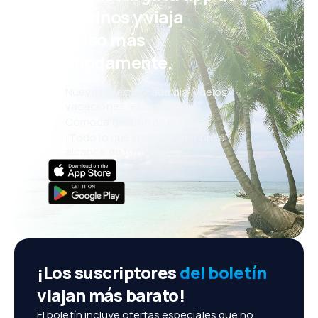
eDestinos y viaja
incluso más
cómodamente.
Nuevas ofertas cada día: vuelos,
vacaciones, escapadas
Cómoda gestión de reservas
¡Todo lo que importa, siempre al
alcance de tu mano!
¡Los suscriptores
del boletín
viajan más barato!
El boletín incluye ofertas especiales que no