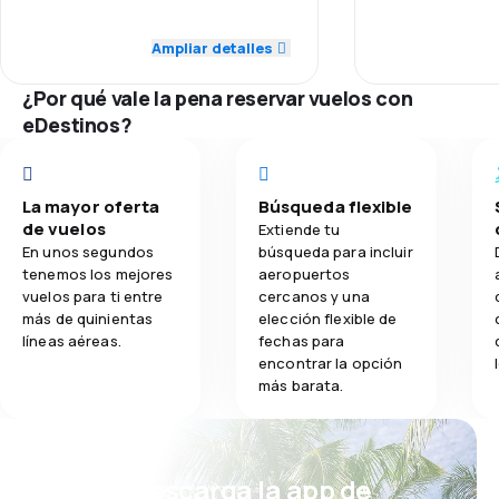
5.0
Personal
Personal
wind No turbulence at all.
The flight was 
Ampliar detalles
3.4
Comidas
5.0
Puntualidad
Puntualidad
2025 From Dubro
At 3:20 pm . I 
¿Por qué vale la pena reservar vuelos con
of the Captain
5.0
Red de conexiones
Red de conex
eDestinos?
FLIGHT/ TH
5.0
Precio del billete
Precio del bill
La mayor oferta
Búsqueda flexible
5.0
Comodidad de viaje
Comodidad de
de vuelos
Extiende tu
En unos segundos
búsqueda para incluir
5.0
Transporte de equipaje
Transporte de
tenemos los mejores
aeropuertos
vuelos para ti entre
cercanos y una
más de quinientas
elección flexible de
5.0
Comidas
Comidas
líneas aéreas.
fechas para
encontrar la opción
más barata.
¡Eh! Descarga la app de