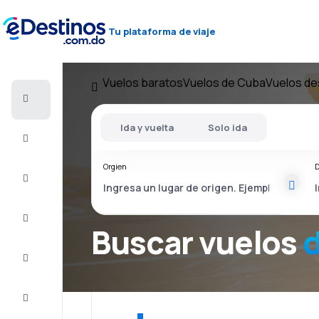
Tu plataforma de viaje
Vuelos baratos
Vuelos de Cuba
Vuelos de
Vuelos
baratos
Ida y vuelta
Solo ida
Alojamientos
Orgien
D
Ofertas
Completa
el viaje
Buscar vuelos
d
Inspiración
y consejos
Atención
al cliente