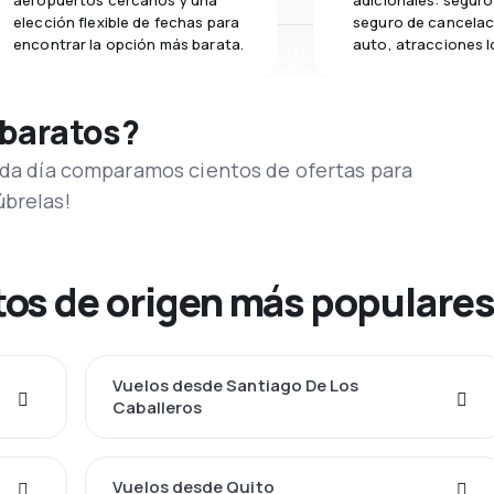
aeropuertos cercanos y una
adicionales: seguro 
elección flexible de fechas para
seguro de cancelac
encontrar la opción más barata.
auto, atracciones l
 baratos?
Cada día comparamos cientos de ofertas para
úbrelas!
os de origen más populare
Vuelos desde Santiago De Los
Caballeros
Vuelos desde Quito