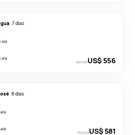
gua
7 días
cala
cala
US$ 556
desde
José
8 días
cala
cala
US$ 581
desde