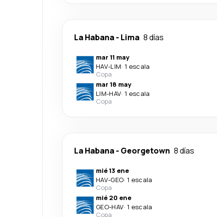
La Habana
-
Lima
8 días
mar 11 may
HAV
-
LIM
·
1 escala
Copa
mar 18 may
LIM
-
HAV
·
1 escala
Copa
La Habana
-
Georgetown
8 días
mié 13 ene
HAV
-
GEO
·
1 escala
Copa
mié 20 ene
GEO
-
HAV
·
1 escala
Copa