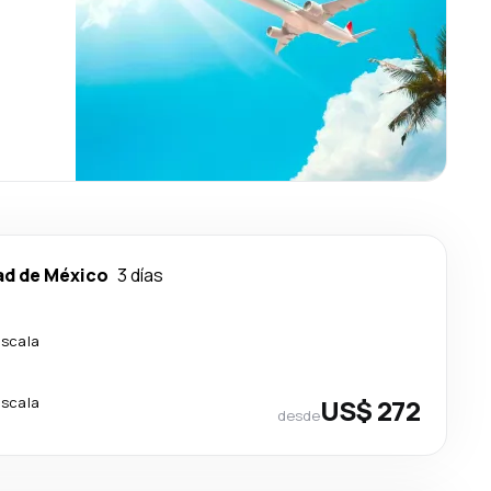
ad de México
3 días
escala
escala
US$ 272
desde