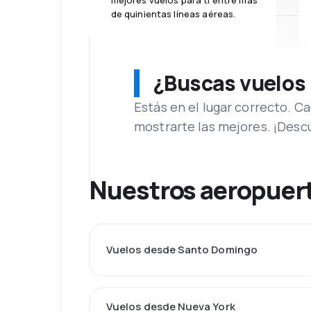
mejores vuelos para ti entre más
de quinientas líneas aéreas.
¿Buscas vuelos
Estás en el lugar correcto. 
mostrarte las mejores. ¡Desc
Nuestros aeropuert
Vuelos desde Santo Domingo
Vuelos desde Nueva York