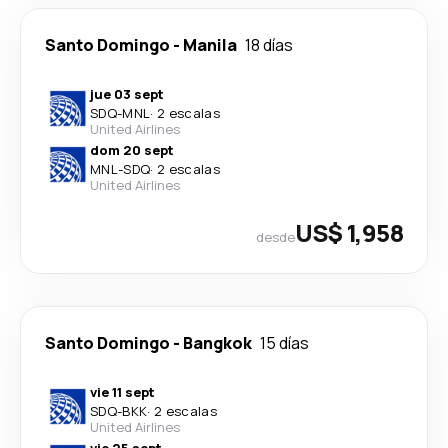
Santo Domingo
-
Manila
18 días
jue 03 sept
SDQ
-
MNL
·
2 escalas
United Airlines
dom 20 sept
MNL
-
SDQ
·
2 escalas
United Airlines
US$ 1,958
desde
Santo Domingo
-
Bangkok
15 días
vie 11 sept
SDQ
-
BKK
·
2 escalas
United Airlines
vie 25 sept