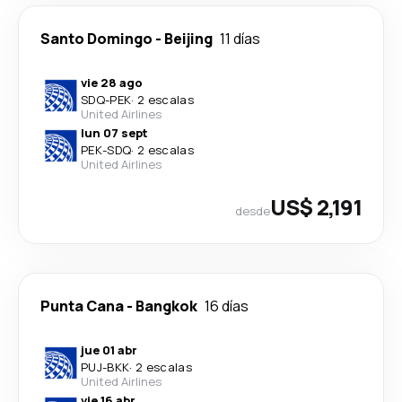
Santo Domingo
-
Beijing
11 días
vie 28 ago
SDQ
-
PEK
·
2 escalas
United Airlines
lun 07 sept
PEK
-
SDQ
·
2 escalas
United Airlines
US$ 2,191
desde
Punta Cana
-
Bangkok
16 días
jue 01 abr
PUJ
-
BKK
·
2 escalas
United Airlines
vie 16 abr