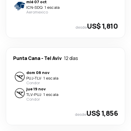
mié 07 oct
ICN
-
SDQ
·
1 escala
Aeromexico
US$ 1,810
desde
Punta Cana
-
Tel Aviv
12 días
dom 08 nov
PUJ
-
TLV
·
1 escala
Condor
jue 19 nov
TLV
-
PUJ
·
1 escala
Condor
US$ 1,856
desde