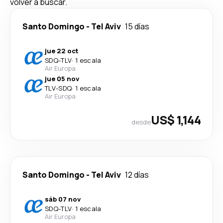
volver a buscar.
Santo Domingo
-
Tel Aviv
15 días
jue 22 oct
SDQ
-
TLV
·
1 escala
Air Europa
jue 05 nov
TLV
-
SDQ
·
1 escala
Air Europa
US$ 1,144
desde
Santo Domingo
-
Tel Aviv
12 días
sáb 07 nov
SDQ
-
TLV
·
1 escala
Air Europa