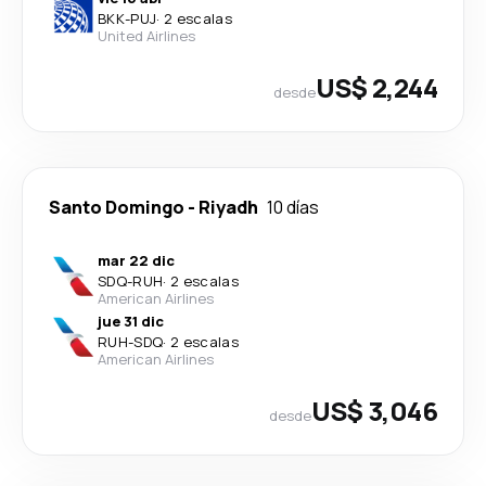
BKK
-
PUJ
·
2 escalas
United Airlines
US$ 2,244
desde
Santo Domingo
-
Riyadh
10 días
mar 22 dic
SDQ
-
RUH
·
2 escalas
American Airlines
jue 31 dic
RUH
-
SDQ
·
2 escalas
American Airlines
US$ 3,046
desde