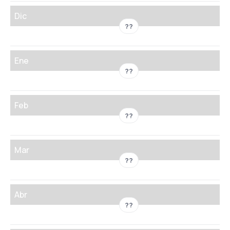
Dic
??
Ene
??
Feb
??
Mar
??
Abr
??