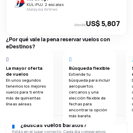
KUL
-
PUJ
·
2 escalas
Malaysia Airlines
US$ 5,807
desde
¿Por qué vale la pena reservar vuelos con
eDestinos?
La mayor oferta
Búsqueda flexible
de vuelos
Extiende tu
En unos segundos
búsqueda para incluir
tenemos los mejores
aeropuertos
vuelos para ti entre
cercanos y una
más de quinientas
elección flexible de
líneas aéreas.
fechas para
encontrar la opción
más barata.
¿Buscas vuelos baratos?
Estás en el lugar correcto. Cada día comparamos