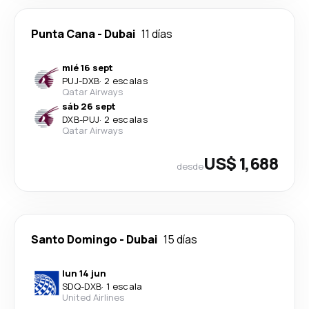
Punta Cana
-
Dubai
11 días
mié 16 sept
PUJ
-
DXB
·
2 escalas
Qatar Airways
sáb 26 sept
DXB
-
PUJ
·
2 escalas
Qatar Airways
US$ 1,688
desde
Santo Domingo
-
Dubai
15 días
lun 14 jun
SDQ
-
DXB
·
1 escala
United Airlines