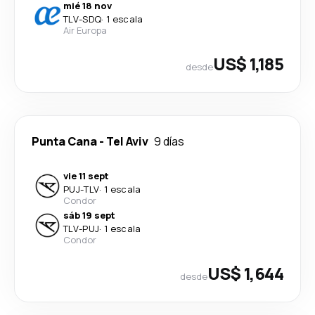
mié 18 nov
TLV
-
SDQ
·
1 escala
Air Europa
US$ 1,185
desde
Punta Cana
-
Tel Aviv
9 días
vie 11 sept
PUJ
-
TLV
·
1 escala
Condor
sáb 19 sept
TLV
-
PUJ
·
1 escala
Condor
US$ 1,644
desde