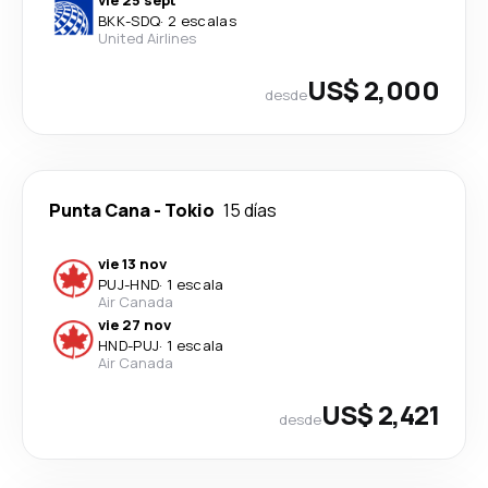
BKK
-
SDQ
·
2 escalas
United Airlines
US$ 2,000
desde
Punta Cana
-
Tokio
15 días
vie 13 nov
PUJ
-
HND
·
1 escala
Air Canada
vie 27 nov
HND
-
PUJ
·
1 escala
Air Canada
US$ 2,421
desde