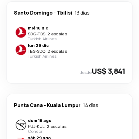
Santo Domingo
-
Tbilisi
13 días
mié 16 dic
SDQ
-
TBS
·
2 escalas
Turkish Airlines
lun 28 dic
TBS
-
SDQ
·
2 escalas
Turkish Airlines
US$ 3,841
desde
Punta Cana
-
Kuala Lumpur
14 días
dom 16 ago
PUJ
-
KUL
·
2 escalas
Condor
sáb 29 ago