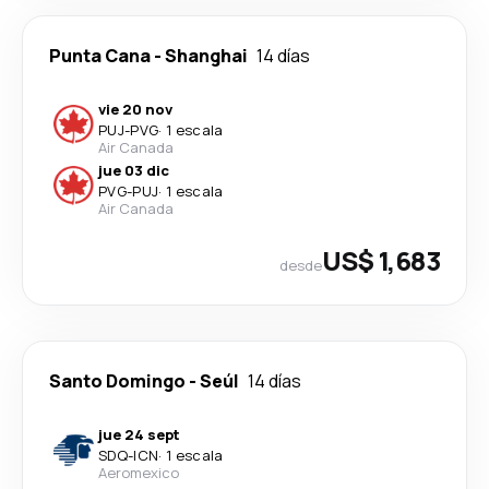
Punta Cana
-
Shanghai
14 días
vie 20 nov
PUJ
-
PVG
·
1 escala
Air Canada
jue 03 dic
PVG
-
PUJ
·
1 escala
Air Canada
US$ 1,683
desde
Santo Domingo
-
Seúl
14 días
jue 24 sept
SDQ
-
ICN
·
1 escala
Aeromexico