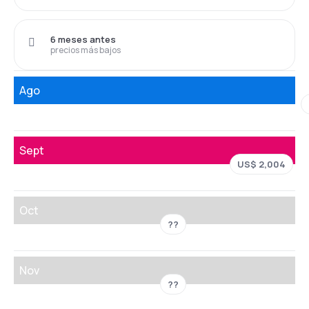
6 meses antes
precios más bajos
Ago
Sept
US$ 2,004
Oct
??
Nov
??