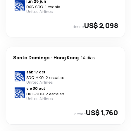
lun 28 jun
DXB
-
SDQ
·
1 escala
United Airlines
US$ 2,098
desde
Santo Domingo
-
Hong Kong
14 días
sáb 17 oct
SDQ
-
HKG
·
2 escalas
United Airlines
vie 30 oct
HKG
-
SDQ
·
2 escalas
United Airlines
US$ 1,760
desde