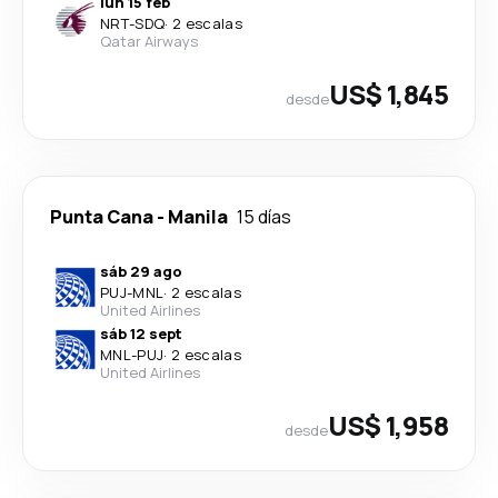
lun 15 feb
NRT
-
SDQ
·
2 escalas
Qatar Airways
US$ 1,845
desde
Punta Cana
-
Manila
15 días
sáb 29 ago
PUJ
-
MNL
·
2 escalas
United Airlines
sáb 12 sept
MNL
-
PUJ
·
2 escalas
United Airlines
US$ 1,958
desde