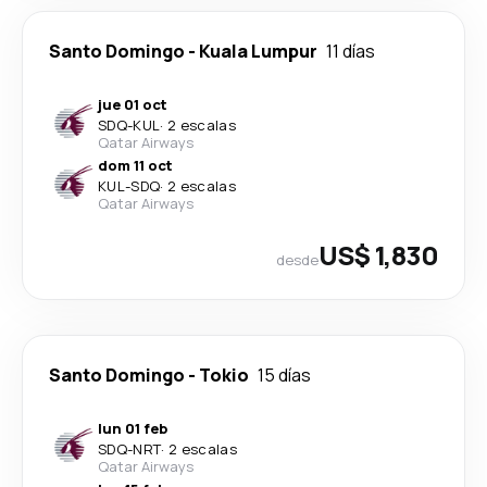
Santo Domingo
-
Kuala Lumpur
11 días
jue 01 oct
SDQ
-
KUL
·
2 escalas
Qatar Airways
dom 11 oct
KUL
-
SDQ
·
2 escalas
Qatar Airways
US$ 1,830
desde
Santo Domingo
-
Tokio
15 días
lun 01 feb
SDQ
-
NRT
·
2 escalas
Qatar Airways