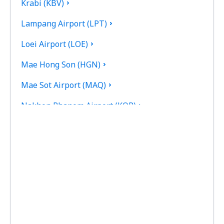
Krabi (KBV)
Lampang Airport (LPT)
Loei Airport (LOE)
Mae Hong Son (HGN)
Mae Sot Airport (MAQ)
Nakhon Phanom Airport (KOP)
Nakhon Si Thammarat (NST)
Nan Nakhon (NNT)
Narathiwat Airport (NAW)
Phitsanulok (PHS)
Phrae Airport (PRH)