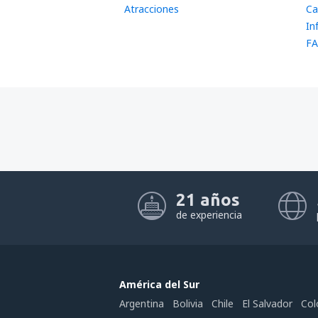
Atracciones
Ca
In
FA
21 años
de experiencia
América del Sur
Argentina
Bolivia
Chile
El Salvador
Col