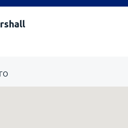
rshall
ro