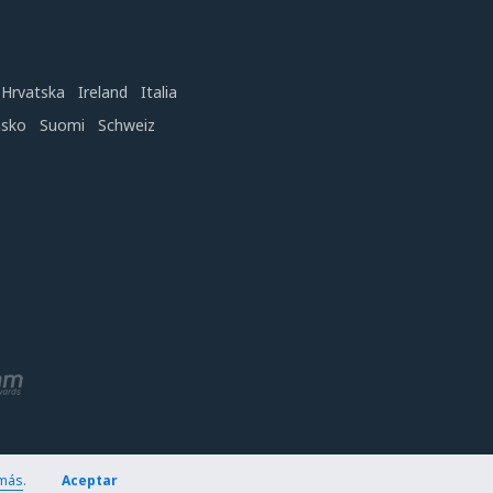
Hrvatska
Ireland
Italia
nsko
Suomi
Schweiz
más
.
Aceptar