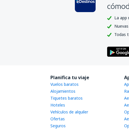
cómoda
La app 
Nuevas 
Todas t
Planifica tu viaje
A
Vuelos baratos
Ap
Alojamientos
Ra
Tiquetes baratos
Ae
Hoteles
Ae
Vehículos de alquiler
Op
Ofertas
Ae
Seguros
Op