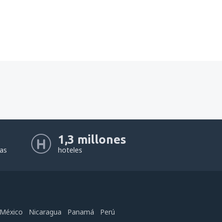
1,3 millones
eas
hoteles
México
Nicaragua
Panamá
Perú