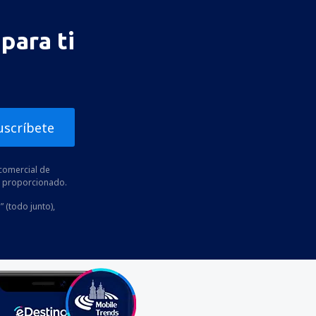
para ti
uscríbete
comercial de
he proporcionado.
” (todo junto),