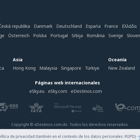
Česká republika
Danmark
Deutschland
Espańa
France
Ελλάδα
ge
Österreich
Polska
Portugal
Srbija
România
Sverige
Slove
Asia
Oceanía
ca
Hong Kong
Malaysia
Singapore
Türkiye
New Zealand
Páginas web internacionales
eSky.eu
eSky.com
eDestinos.com
Copyright © eDestinos.com.do. Todos los derechos reservados.
ítica de privacidad (también en el contexto de los datos personales: RGPD) -