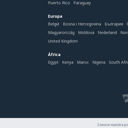
Puerto Rico
Paraguay
Europa
België
Bosna i Hercegovina
България
Magyarország
Moldova
Nederland
Nor
United Kingdom
África
Egypt
Kenya
Maroc
Nigeria
South Afri
Conoce nuestra pol