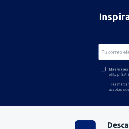
Inspir
Más viajes
eSky.pl S.A.
Tras marcar 
aceptas que
Desca