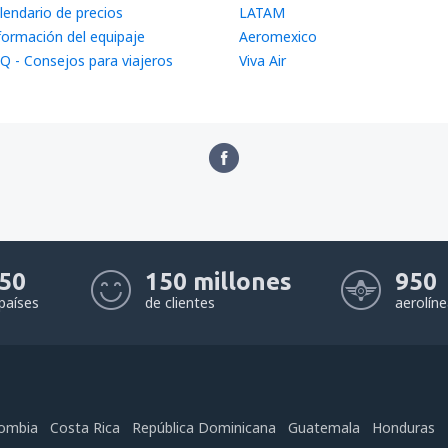
lendario de precios
LATAM
formación del equipaje
Aeromexico
Q - Consejos para viajeros
Viva Air
50
150 millones
950
países
de clientes
aerolín
ombia
Costa Rica
República Dominicana
Guatemala
Honduras