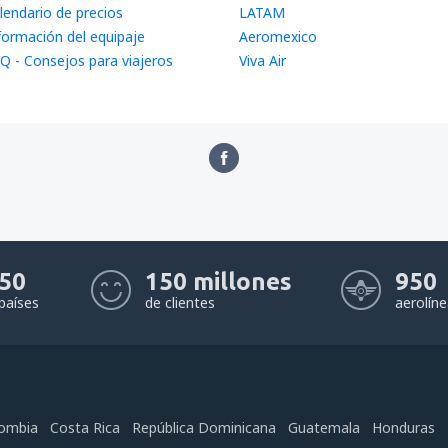
lendario de precios
LATAM
formación del equipaje
Aeromexico
Q - Consejos para viajeros
Viva Air
50
150 millones
950
países
de clientes
aerolín
ombia
Costa Rica
República Dominicana
Guatemala
Honduras