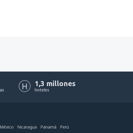
1,3 millones
eas
hoteles
México
Nicaragua
Panamá
Perú