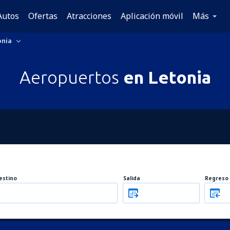
Autos
Ofertas
Atracciones
Aplicación móvil
Más
onia
Aeropuertos
en Letonia
estino
Salida
Regreso