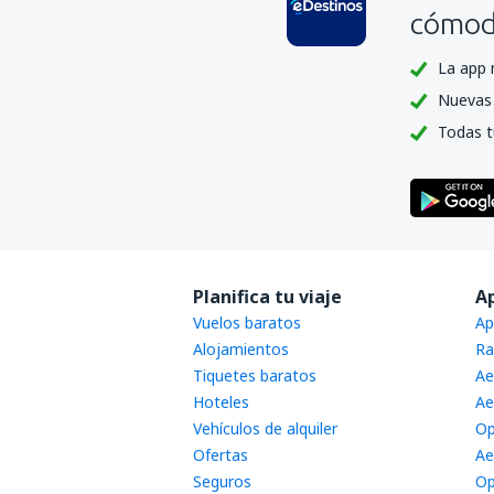
cómoda
La app 
Nuevas 
Todas t
Planifica tu viaje
A
Vuelos baratos
Ap
Alojamientos
Ra
Tiquetes baratos
Ae
Hoteles
Ae
Vehículos de alquiler
Op
Ofertas
Ae
Seguros
Op