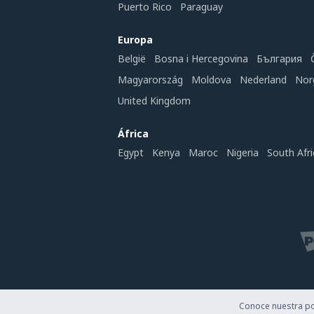
Puerto Rico
Paraguay
Europa
België
Bosna i Hercegovina
България
Magyarország
Moldova
Nederland
Nor
United Kingdom
África
Egypt
Kenya
Maroc
Nigeria
South Afri
Conoce nuestra pol