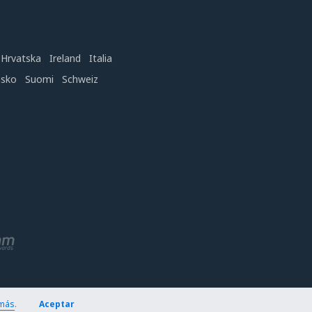
Hrvatska
Ireland
Italia
nsko
Suomi
Schweiz
más
.
Aceptar