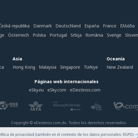
Česká republika
Danmark
Deutschland
Espańa
France
Ελλάδα
ge
Österreich
Polska
Portugal
Srbija
România
Sverige
Slove
Asia
Oceanía
ca
Hong Kong
Malaysia
Singapore
Türkiye
New Zealand
Páginas web internacionales
eSky.eu
eSky.com
eDestinos.com
Copyright © eDestinos.com.do. Todos los derechos reservados.
ítica de privacidad (también en el contexto de los datos personales: RGPD) -