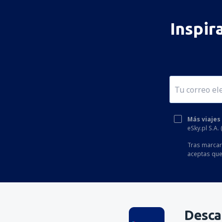
Inspir
Más viajes
eSky.pl S.A.
Tras marcar 
aceptas que
Desca