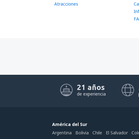
Atracciones
Ca
In
FA
21 años
de experiencia
América del Sur
Argentina
Bolivia
Chile
El Salvador
Col