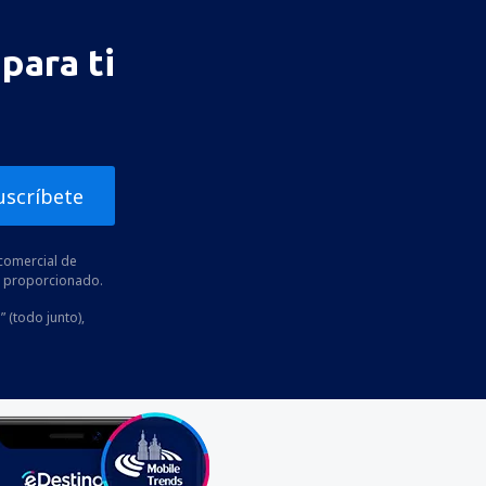
para ti
uscríbete
comercial de
he proporcionado.
” (todo junto),