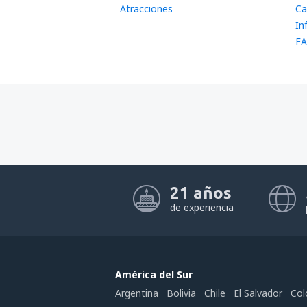
Atracciones
Ca
In
FA
21 años
de experiencia
América del Sur
Argentina
Bolivia
Chile
El Salvador
Col