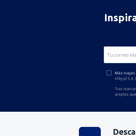
Inspir
Más viajes
eSky.pl S.A.
Tras marcar 
aceptas que
Desca