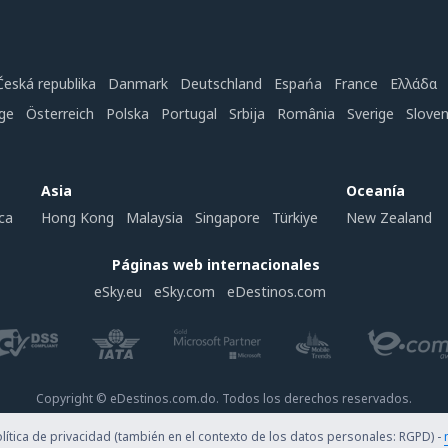
Česká republika
Danmark
Deutschland
Espańa
France
Ελλάδα
ge
Österreich
Polska
Portugal
Srbija
România
Sverige
Slove
Asia
Oceanía
ca
Hong Kong
Malaysia
Singapore
Türkiye
New Zealand
Páginas web internacionales
eSky.eu
eSky.com
eDestinos.com
Copyright © eDestinos.com.do. Todos los derechos reservados.
ítica de privacidad (también en el contexto de los datos personales: RGPD) -