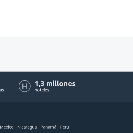
1,3 millones
eas
hoteles
México
Nicaragua
Panamá
Perú