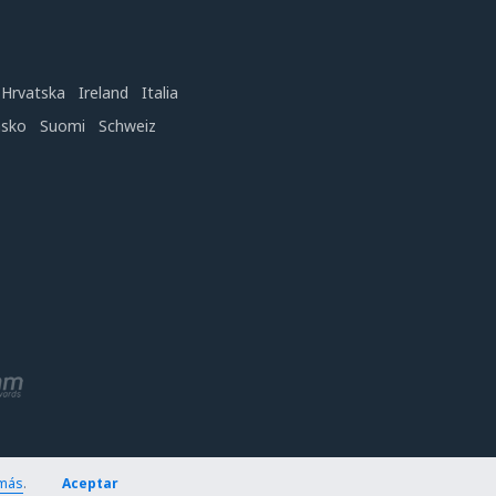
Hrvatska
Ireland
Italia
nsko
Suomi
Schweiz
más
.
Aceptar