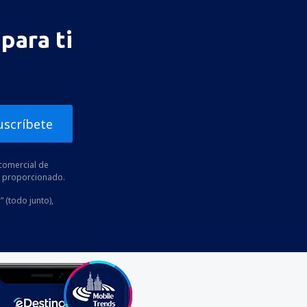
para ti
uscríbete
comercial de
he proporcionado.
” (todo junto),