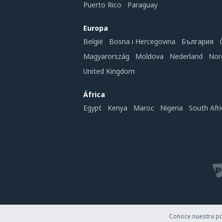
Puerto Rico
Paraguay
Europa
België
Bosna i Hercegovina
България
Magyarország
Moldova
Nederland
Nor
United Kingdom
África
Egypt
Kenya
Maroc
Nigeria
South Afri
Conoce nuestra pol