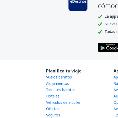
cómoda
La app 
Nuevas 
Todas t
Planifica tu viaje
A
Vuelos baratos
Ap
Alojamientos
Ra
Tiquetes baratos
Ae
Hoteles
Ae
Vehículos de alquiler
Op
Ofertas
Ae
Seguros
Op