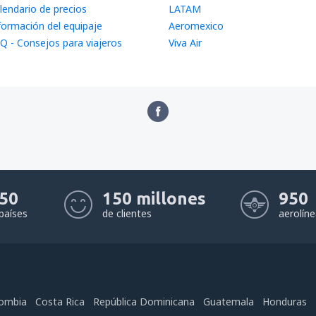
lendario de precios
LATAM
formación del equipaje
Aeromexico
Q - Consejos para viajeros
Viva Air
50
150 millones
950
países
de clientes
aerolín
ombia
Costa Rica
República Dominicana
Guatemala
Honduras