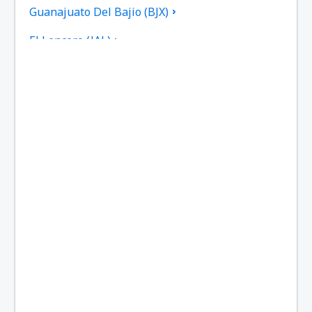
Guanajuato Del Bajio (BJX)
El Lencero (JAL)
Federal de Bachigualato (CUL)
Los Mochis Fort Valley (LMM)
Gral. Francisco Javier Mina (TAM)
Francisco Sarabia (TRC)
General Lucio Blanco (REX)
Gral. Mariano Escobedo (MTY)
Ciudad Victoria (CVM)
General Rafael Buelna (MZT)
General Fierro Villalobos (CUU)