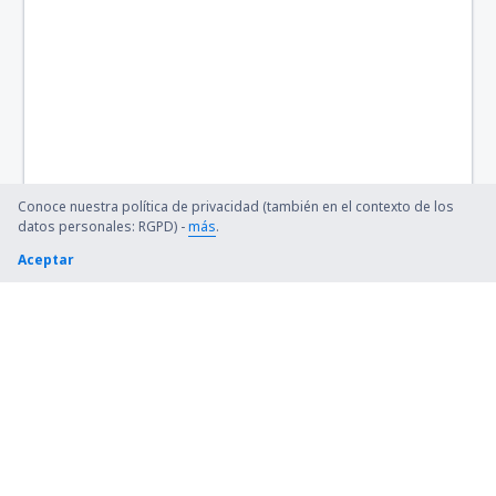
Annecy-Meyth (NCY)
Saint-Nazaire Montoir Airport (SNR)
Montpellier – Mediterranee (MPL)
Nantes Atlantique (NTE)
Conoce nuestra política de privacidad (también en el contexto de los
Nimes (FNI)
datos personales: RGPD) -
más
.
Aceptar
París
Ouessant Airport (OUI)
Pau Pyrénées (PUF)
Perigueux-Bassillac Airport (PGX)
Perpignan-Rivesaltes (PGF)
Poitiers-Biard (PIS)