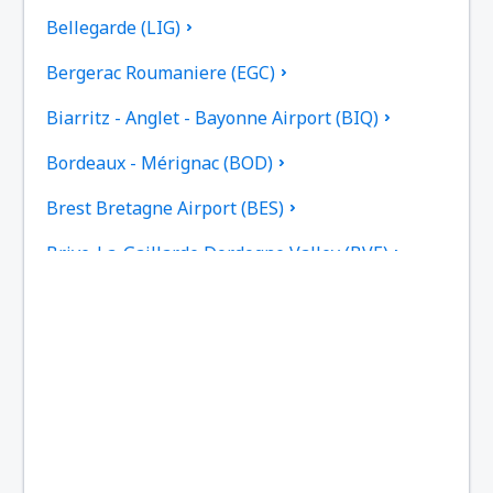
Bellegarde (LIG)
Bergerac Roumaniere (EGC)
Biarritz - Anglet - Bayonne Airport (BIQ)
Bordeaux - Mérignac (BOD)
Brest Bretagne Airport (BES)
Brive-La-Gaillarde Dordogne Valley (BVE)
Caen (CFR)
Beziers Cap d'Agde (BZR)
Carcassonne Airport (CCF)
Castres–Mazamet Airport (DCM)
Chambery-Savoie (CMF)