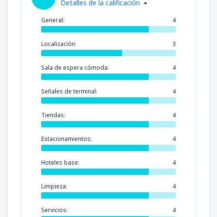
Detalles de la calificación
General:
4
Localización:
3
Sala de espera cómoda:
4
Señales de terminal:
4
Tiendas:
4
Estacionamientos:
4
Hoteles base:
4
Limpieza:
4
Servicios:
4