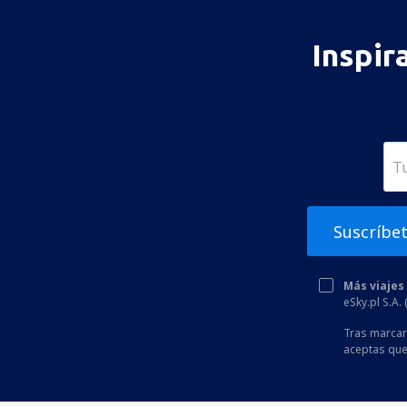
Inspir
Suscríbe
Más viajes
eSky.pl S.A.
Tras marcar 
aceptas que