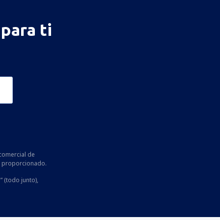
para ti
comercial de
he proporcionado.
” (todo junto),