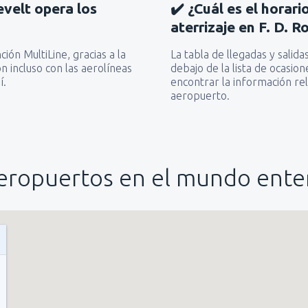
evelt opera los
✔️ ¿Cuál es el horar
aterrizaje en F. D. 
ón MultiLine, gracias a la
La tabla de llegadas y sali
n incluso con las aerolíneas
debajo de la lista de ocasi
í.
encontrar la información rel
aeropuerto.
eropuertos en el mundo ente