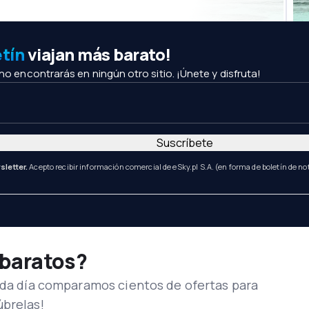
etín
viajan más barato!
 no encontrarás en ningún otro sitio. ¡Únete y disfruta!
Suscríbete
sletter.
Acepto recibir información comercial de eSky.pl S.A. (en forma de boletín de not
 baratos?
Cada día comparamos cientos de ofertas para
úbrelas!