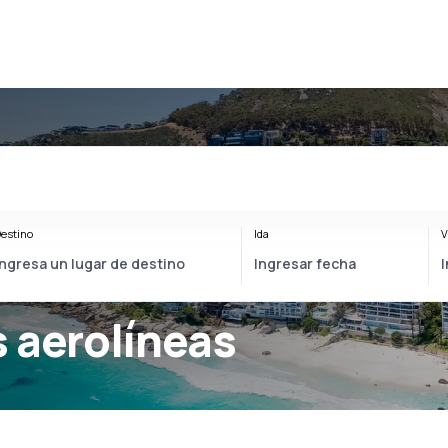
estino
Ida
V
 aerolíneas