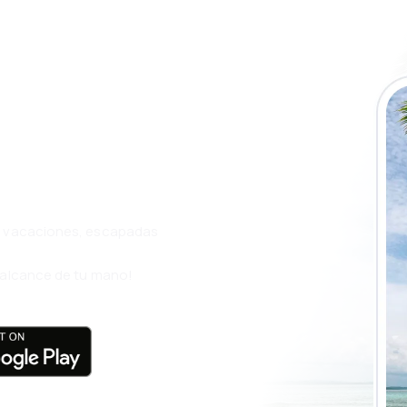
a app de
ja incluso más
s, vacaciones, escapadas
l alcance de tu mano!