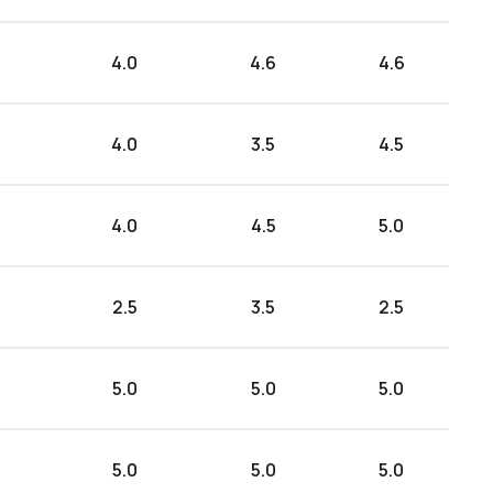
4.0
4.6
4.6
4.0
3.5
4.5
4.0
4.5
5.0
2.5
3.5
2.5
5.0
5.0
5.0
5.0
5.0
5.0