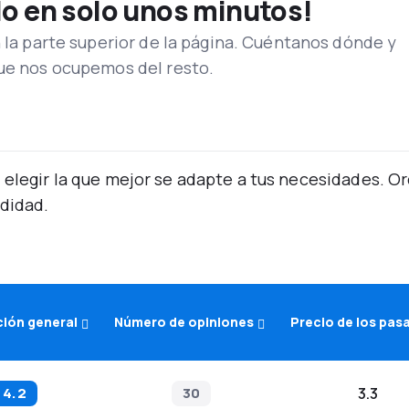
lo en solo unos minutos!
n la parte superior de la página. Cuéntanos dónde y
que nos ocupemos del resto.
 elegir la que mejor se adapte a tus necesidades. 
didad.
ción general
Número de opiniones
Precio de los pas
4.2
30
3.3