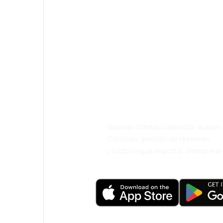
¡Eh! Descarga l
eDestinos y via
cómodamente.
Nuevas ofertas cada día: vuelo
Cómoda gestión de reservas
¡Todo lo que importa, siempre a