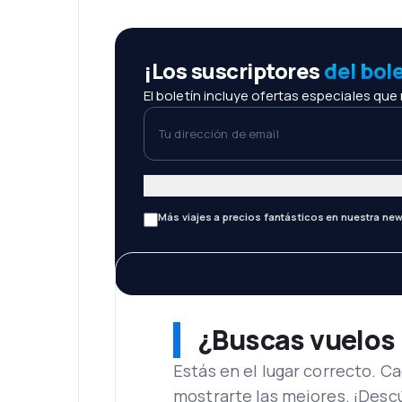
¡Los suscriptores
del bol
El boletín incluye ofertas especiales que
Tu dirección de email
Más viajes a precios fantásticos en nuestra new
¿Buscas vuelos
Estás en el lugar correcto. 
mostrarte las mejores. ¡Desc