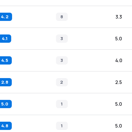
4.2
8
3.3
4.1
3
5.0
4.5
3
4.0
2.8
2
2.5
5.0
1
5.0
4.8
1
5.0