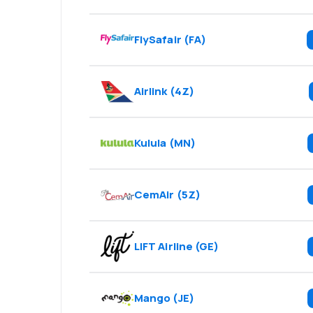
FlySafair
(
FA
)
Airlink
(
4Z
)
Kulula
(
MN
)
CemAir
(
5Z
)
LIFT Airline
(
GE
)
Mango
(
JE
)