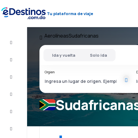
Tu plataforma de viaje
Aerolíneas
Sudafricanas
Vuelos
baratos
Ida y vuelta
Solo ida
Alojamientos
Orgien
D
Ofertas
Completa
el viaje
Sudafricanas
Inspiración
y consejos
Atención
al cliente