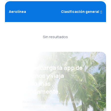
Aerolínea
Clasificación general
Sin resultados
¡Eh! Descarga la app de
eDestinos y viaja
incluso más
cómodamente.
Nuevas ofertas cada día: vuelos,
vacaciones, escapadas