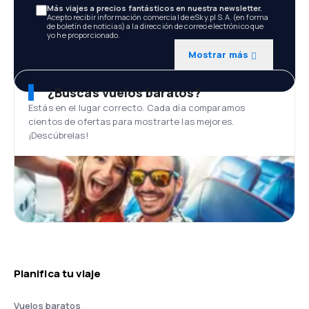
Más viajes a precios fantásticos en nuestra newsletter.
Acepto recibir información comercial de eSky.pl S.A. (en forma
de boletín de noticias) a la dirección de correo electrónico que
yo he proporcionado.
Mostrar más
¿Buscas vuelos baratos?
Estás en el lugar correcto. Cada día comparamos
cientos de ofertas para mostrarte las mejores.
¡Descúbrelas!
Planifica tu viaje
Vuelos baratos