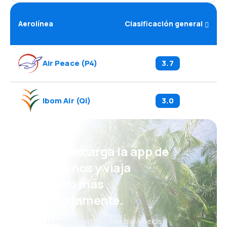
Aerolínea
Clasificación general
Air Peace
(
P4
)
3.7
Ibom Air
(
QI
)
3.0
¡Eh! Descarga la app de
eDestinos y viaja
incluso más
cómodamente.
Nuevas ofertas cada día: vuelos,