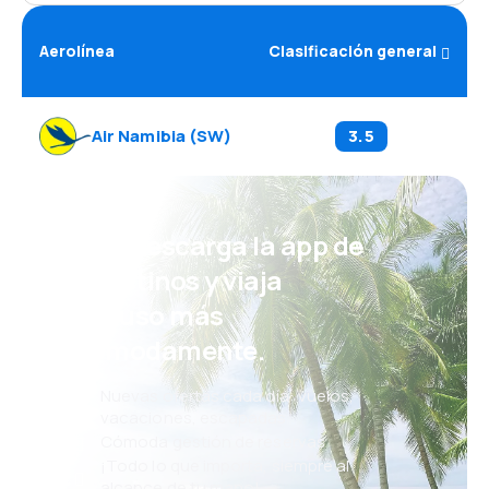
Aerolínea
Clasificación general
Air Namibia
(
SW
)
3.5
¡Eh! Descarga la app de
eDestinos y viaja
incluso más
cómodamente.
Nuevas ofertas cada día: vuelos,
vacaciones, escapadas
Cómoda gestión de reservas
¡Todo lo que importa, siempre al
alcance de tu mano!