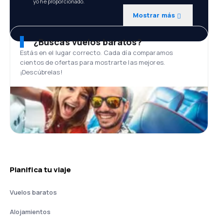
yo he proporcionado.
Mostrar más
¿Buscas vuelos baratos?
Estás en el lugar correcto. Cada día comparamos
cientos de ofertas para mostrarte las mejores.
¡Descúbrelas!
Planifica tu viaje
Vuelos baratos
Alojamientos