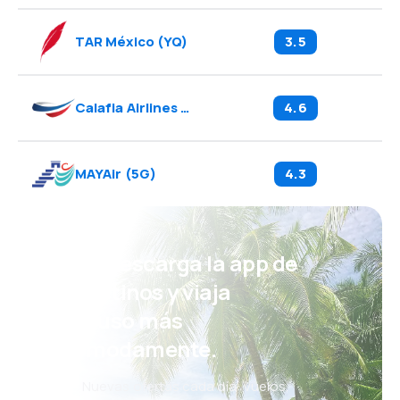
TAR México
(
YQ
)
3.5
Calafia Airlines
(
A7
)
4.6
MAYAir
(
5G
)
4.3
¡Eh! Descarga la app de
eDestinos y viaja
incluso más
cómodamente.
Nuevas ofertas cada día: vuelos,