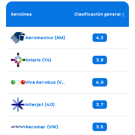
Aerolínea
Clasificación general
Aeromexico
(
AM
)
4.3
Volaris
(
Y4
)
3.8
Viva Aerobus
(
VB
)
4.0
Interjet
(
4O
)
3.7
Aeromar
(
VW
)
3.5