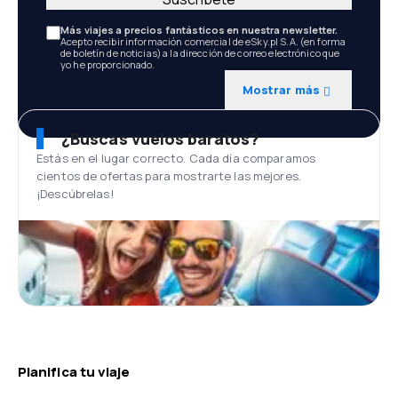
Más viajes a precios fantásticos en nuestra newsletter.
Acepto recibir información comercial de eSky.pl S.A. (en forma
de boletín de noticias) a la dirección de correo electrónico que
yo he proporcionado.
Mostrar más
¿Buscas vuelos baratos?
Estás en el lugar correcto. Cada día comparamos
cientos de ofertas para mostrarte las mejores.
¡Descúbrelas!
Planifica tu viaje