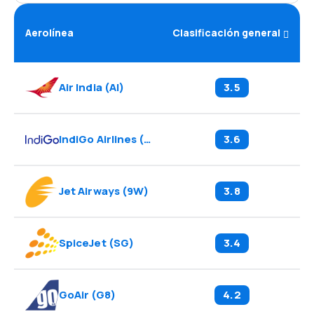
Aerolínea
Clasificación general
Air India
(
AI
)
3.5
IndiGo Airlines
(
6E
)
3.6
Jet Airways
(
9W
)
3.8
SpiceJet
(
SG
)
3.4
GoAir
(
G8
)
4.2