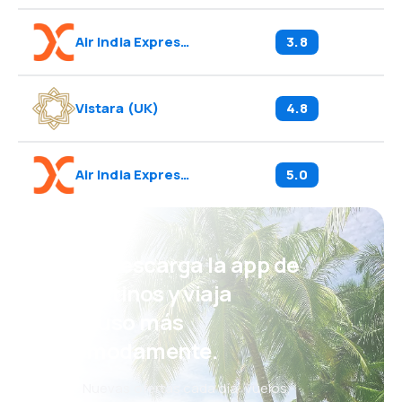
Air India Express
(
I5
)
3.8
Vistara
(
UK
)
4.8
Air India Express
(
IX
)
5.0
¡Eh! Descarga la app de
eDestinos y viaja
incluso más
cómodamente.
Nuevas ofertas cada día: vuelos,