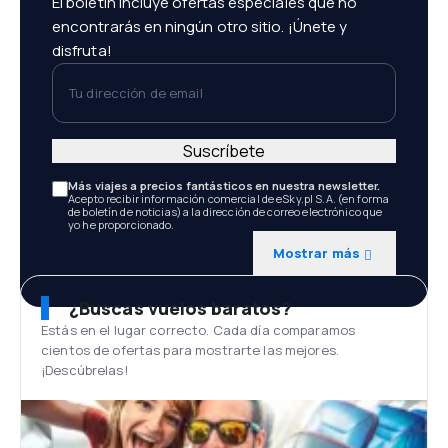
El boletín incluye ofertas especiales que no
encontrarás en ningún otro sitio. ¡Únete y
disfruta!
Tu dirección de email
Suscríbete
Más viajes a precios fantásticos en nuestra newsletter.
Acepto recibir información comercial de eSky.pl S.A. (en forma
de boletín de noticias) a la dirección de correo electrónico que
yo he proporcionado.
Mostrar más
¿Buscas vuelos baratos?
Estás en el lugar correcto. Cada día comparamos
cientos de ofertas para mostrarte las mejores.
¡Descúbrelas!