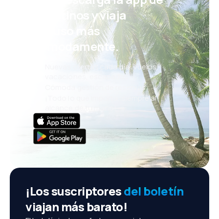
eDestinos y viaja
incluso más
cómodamente.
Nuevas ofertas cada día: vuelos,
vacaciones, escapadas
Cómoda gestión de reservas
¡Todo lo que importa, siempre al
alcance de tu mano!
¡Los suscriptores
del boletín
viajan más barato!