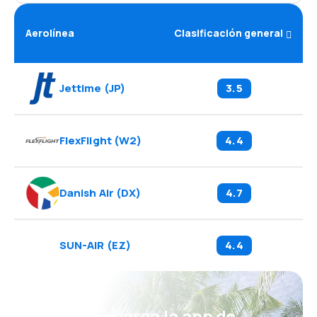
Aerolínea
Clasificación general
Jettime
(
JP
)
3.5
FlexFlight
(
W2
)
4.4
Danish Air
(
DX
)
4.7
SUN-AIR
(
EZ
)
4.4
¡Eh! Descarga la app de