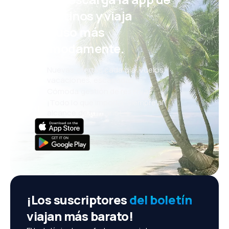
eDestinos y viaja
incluso más
cómodamente.
Nuevas ofertas cada día: vuelos,
vacaciones, escapadas
Cómoda gestión de reservas
¡Todo lo que importa, siempre al
alcance de tu mano!
¡Los suscriptores
del boletín
viajan más barato!