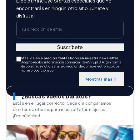
El boletín incluye ofertas especiales que no
encontrarás en ningún otro sitio. ¡Únete y
disfruta!
Tu dirección de email
Suscríbete
Más viajes a precios fantásticos en nuestra newsletter.
Acepto recibir información comercial de eSky.pl S.A. (en forma
de boletín de noticias) a la dirección de correo electrónico que
yo he proporcionado.
Mostrar más
¿Buscas vuelos baratos?
Estás en el lugar correcto. Cada día comparamos
cientos de ofertas para mostrarte las mejores.
¡Descúbrelas!