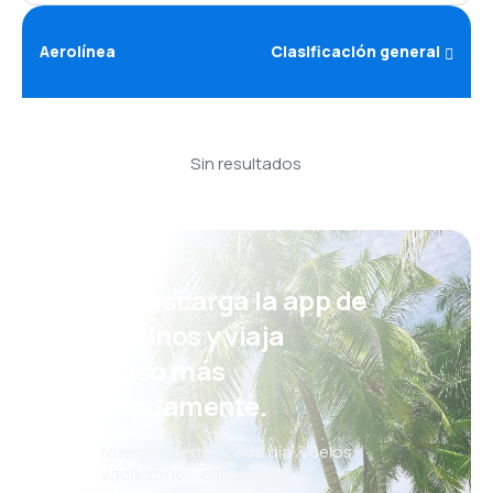
Aerolínea
Clasificación general
Sin resultados
¡Eh! Descarga la app de
eDestinos y viaja
incluso más
cómodamente.
Nuevas ofertas cada día: vuelos,
vacaciones, escapadas