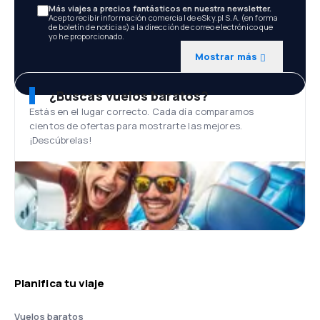
Más viajes a precios fantásticos en nuestra newsletter.
Acepto recibir información comercial de eSky.pl S.A. (en forma
de boletín de noticias) a la dirección de correo electrónico que
yo he proporcionado.
Mostrar más
¿Buscas vuelos baratos?
Estás en el lugar correcto. Cada día comparamos
cientos de ofertas para mostrarte las mejores.
¡Descúbrelas!
Planifica tu viaje
Vuelos baratos