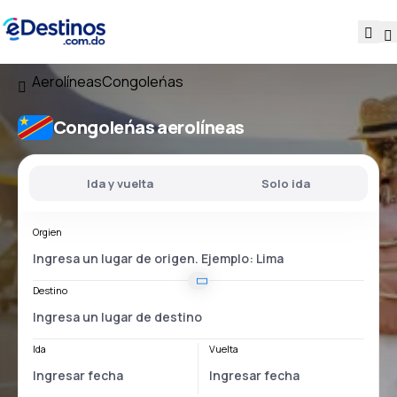
Aerolíneas
Congoleńas
Congoleńas aerolíneas
Ida y vuelta
Solo ida
Orgien
Destino
Ida
Vuelta