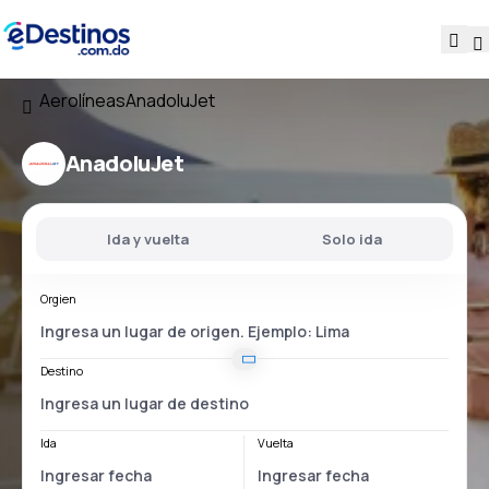
Aerolíneas
AnadoluJet
AnadoluJet
Ida y vuelta
Solo ida
Orgien
Destino
Ida
Vuelta