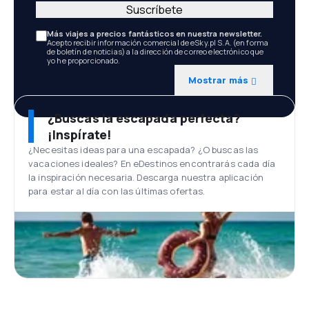
Suscríbete
Más viajes a precios fantásticos en nuestra newsletter.
Acepto recibir información comercial de eSky.pl S.A. (en forma
de boletín de noticias) a la dirección de correo electrónico que
yo he proporcionado.
Mostrar más
¿Buscas la escapada perfecta?
¡Inspírate!
¿Necesitas ideas para una escapada? ¿O buscas las
vacaciones ideales? En eDestinos encontrarás cada día
la inspiración necesaria. Descarga nuestra aplicación
para estar al día con las últimas ofertas.