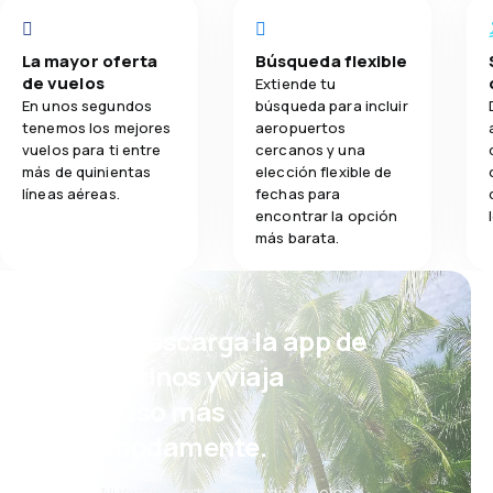
La mayor oferta
Búsqueda flexible
de vuelos
Extiende tu
En unos segundos
búsqueda para incluir
tenemos los mejores
aeropuertos
vuelos para ti entre
cercanos y una
más de quinientas
elección flexible de
líneas aéreas.
fechas para
encontrar la opción
más barata.
¡Eh! Descarga la app de
eDestinos y viaja
incluso más
cómodamente.
Nuevas ofertas cada día: vuelos,