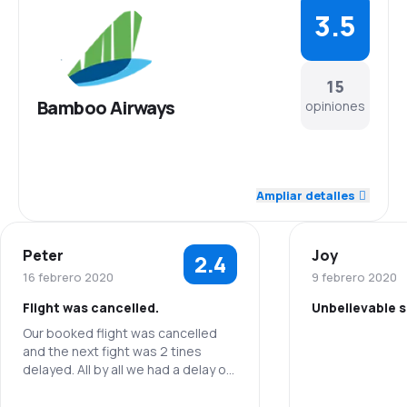
3.5
15
Bamboo Airways
opiniones
3.8
Personal
Ampliar detalles
3.5
Puntualidad
Peter
Joy
2.4
3.3
Red de conexiones
16 febrero 2020
9 febrero 2020
Flight was cancelled.
Unbelievable s
3.8
Precio del billete
Our booked flight was cancelled
and the next fight was 2 tines
3.5
Comodidad de viaje
delayed. All by all we had a delay of
3 hours.
3.7
Transporte de equipaje