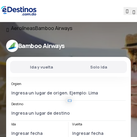
Aerolíneas
Bamboo Airways
Bamboo Airways
Ida y vuelta
Solo ida
Orgien
Destino
Ida
Vuelta