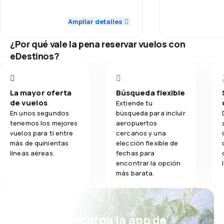
5.0
Personal
Ampliar detalles
2.7
Comidas
1.0
Puntualidad
¿Por qué vale la pena reservar vuelos con
1.0
Red de conexiones
eDestinos?
3.0
Precio del billete
La mayor oferta
Búsqueda flexible
3.0
Comodidad de viaje
de vuelos
Extiende tu
En unos segundos
búsqueda para incluir
3.0
Transporte de equipaje
tenemos los mejores
aeropuertos
vuelos para ti entre
cercanos y una
más de quinientas
elección flexible de
líneas aéreas.
fechas para
encontrar la opción
más barata.
¡Eh! Descarga la app de