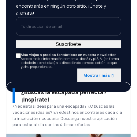
encontrarás en ningún otro sitio. ¡Únete y
disfruta!
Tu dirección de email
Suscríbete
Más viajes a precios fantásticos en nuestra newsletter.
Acepto recibir información comercial de eSky.pl S.A. (en forma
de boletín de noticias) a la dirección de correo electrónico que
yo he proporcionado.
Mostrar más
¿Buscas la escapada perfecta?
¡Inspírate!
¿Necesitas ideas para una escapada? ¿O buscas las
vacaciones ideales? En eDestinos encontrarás cada día
la inspiración necesaria. Descarga nuestra aplicación
para estar al día con las últimas ofertas.