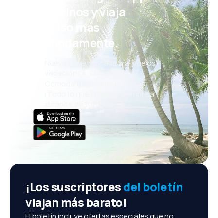
eDestinos y viaja
incluso más
cómodamente.
Nuevas ofertas cada día: vuelos,
vacaciones, escapadas
Cómoda gestión de reservas
¡Todo lo que importa, siempre al
alcance de tu mano!
¡Los suscriptores
del boletín
viajan más barato!
El boletín incluye ofertas especiales que no