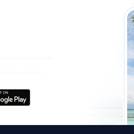
a app de
ja incluso más
s, vacaciones, escapadas
l alcance de tu mano!