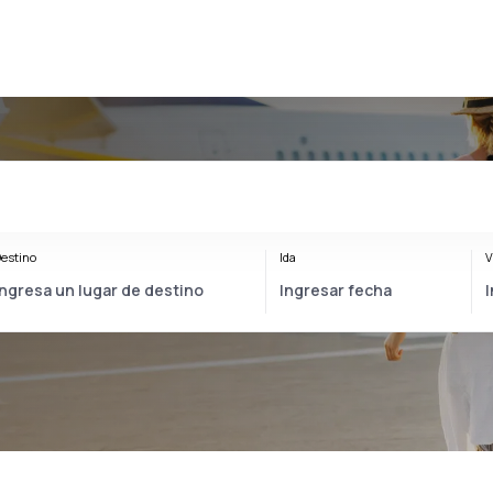
estino
Ida
V