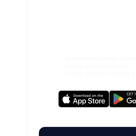
¡Eh! Descarga l
eDestinos y via
cómodamente.
Nuevas ofertas cada día: vuelo
Cómoda gestión de reservas
¡Todo lo que importa, siempre a