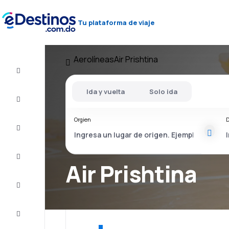
Tu plataforma de viaje
Aerolíneas
Air Prishtina
Vuelos
baratos
Ida y vuelta
Solo ida
Alojamientos
Orgien
D
Ofertas
Completa
el viaje
Air Prishtina
Inspiración
y consejos
Atención
al cliente