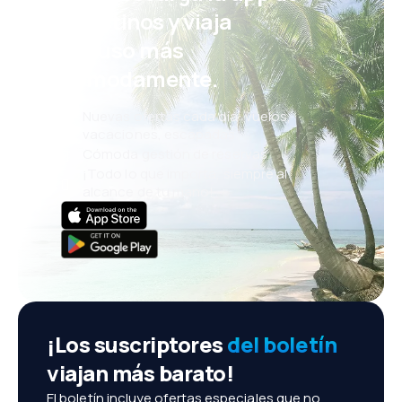
Przy takiej jako
eDestinos y viaja
jest wygórowan
incluso más
długich lotach 
cómodamente.
Nuevas ofertas cada día: vuelos,
vacaciones, escapadas
Cómoda gestión de reservas
¡Todo lo que importa, siempre al
alcance de tu mano!
¡Los suscriptores
del boletín
viajan más barato!
El boletín incluye ofertas especiales que no