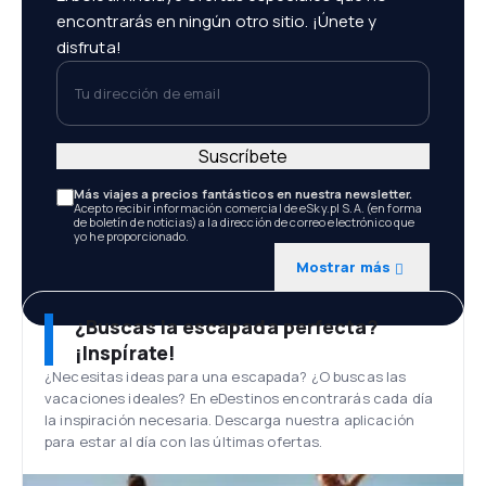
encontrarás en ningún otro sitio. ¡Únete y
disfruta!
Tu dirección de email
Suscríbete
Más viajes a precios fantásticos en nuestra newsletter.
Acepto recibir información comercial de eSky.pl S.A. (en forma
de boletín de noticias) a la dirección de correo electrónico que
yo he proporcionado.
Mostrar más
¿Buscas la escapada perfecta?
¡Inspírate!
¿Necesitas ideas para una escapada? ¿O buscas las
vacaciones ideales? En eDestinos encontrarás cada día
la inspiración necesaria. Descarga nuestra aplicación
para estar al día con las últimas ofertas.