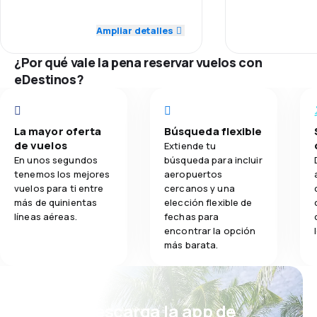
Personal
razem zaryzykow
decyzji.
5.0
Red de conexiones
Ampliar detalles
5.0
Comidas
Puntualidad
To co najbardzie
lotnicze (i co s
¿Por qué vale la pena reservar vuelos con
4.0
Precio del billete
się pisać tą rec
Red de conex
eDestinos?
profesjonalne 
5.0
Comodidad de viaje
personelu. Pom
Precio del bill
w klasie ekonom
przez cały czas 
5.0
La mayor oferta
Búsqueda flexible
Transporte de equipaje
Comodidad de
godzin) czuwał
de vuelos
Extiende tu
brakowało napo
En unos segundos
búsqueda para incluir
5.0
Comidas
głodnych zawsz
Transporte de
tenemos los mejores
aeropuertos
ciasteczka z or
vuelos para ti entre
cercanos y una
obsługujący mój
más de quinientas
elección flexible de
Comidas
cierpliwość ku
líneas aéreas.
fechas para
dodatkowe napo
encontrar la opción
krytycznych sp
más barata.
"pijesz za dużo
w innych liniach.
Jedzenie było 
¡Eh! Descarga la app de
napojów duży (