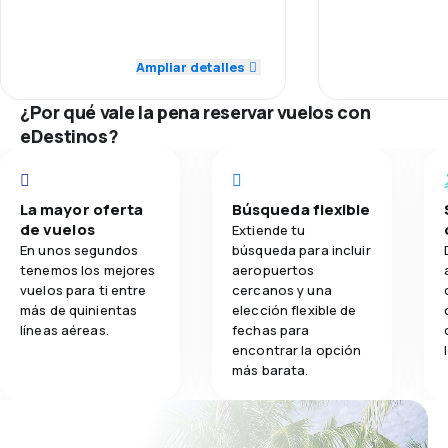
vuelo de regreso a Lima fue muy
4.0
brusco. Por último regresamos con
Transporte de equipaje
4.0
Personal
dos maletas con los cierres rotos
!!!.
Ampliar detalles
3.1
Comidas
1.0
Puntualidad
¿Por qué vale la pena reservar vuelos con
2.0
Red de conexiones
eDestinos?
3.0
Precio del billete
La mayor oferta
Búsqueda flexible
3.0
Comodidad de viaje
de vuelos
Extiende tu
En unos segundos
búsqueda para incluir
1.0
Transporte de equipaje
tenemos los mejores
aeropuertos
vuelos para ti entre
cercanos y una
más de quinientas
elección flexible de
2.0
Comidas
líneas aéreas.
fechas para
encontrar la opción
más barata.