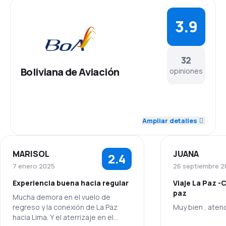
3.9
32
Boliviana de Aviación
opiniones
4.2
Personal
Ampliar detalles
3.8
Puntualidad
MARISOL
JUANA
2.4
3.9
Red de conexiones
7 enero 2025
26 septiembre 2
Experiencia buena hacia regular
Viaje La Paz -
3.9
Precio del billete
paz
Mucha demora en el vuelo de
regreso y la conexión de La Paz
Muy bien , aten
3.9
Comodidad de viaje
hacia Lima. Y el aterrizaje en el