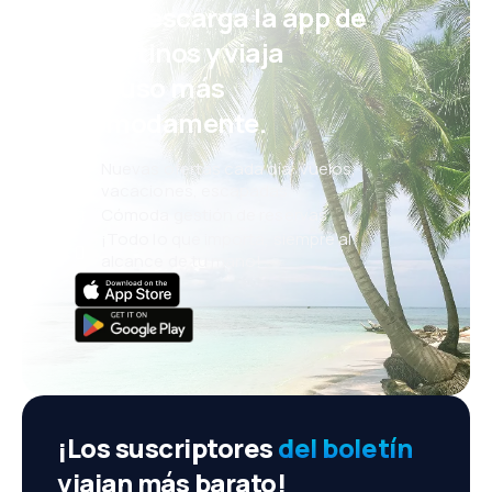
¡Eh! Descarga la app de
eDestinos y viaja
incluso más
cómodamente.
Nuevas ofertas cada día: vuelos,
vacaciones, escapadas
Cómoda gestión de reservas
¡Todo lo que importa, siempre al
alcance de tu mano!
¡Los suscriptores
del boletín
viajan más barato!