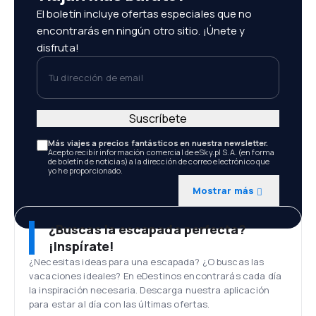
El boletín incluye ofertas especiales que no
encontrarás en ningún otro sitio. ¡Únete y
disfruta!
Tu dirección de email
Suscríbete
Más viajes a precios fantásticos en nuestra newsletter.
Acepto recibir información comercial de eSky.pl S.A. (en forma
de boletín de noticias) a la dirección de correo electrónico que
yo he proporcionado.
Mostrar más
¿Buscas la escapada perfecta?
¡Inspírate!
¿Necesitas ideas para una escapada? ¿O buscas las
vacaciones ideales? En eDestinos encontrarás cada día
la inspiración necesaria. Descarga nuestra aplicación
para estar al día con las últimas ofertas.