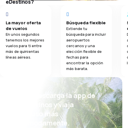
eDestinos?
La mayor oferta
Búsqueda flexible
de vuelos
Extiende tu
En unos segundos
búsqueda para incluir
tenemos los mejores
aeropuertos
vuelos para ti entre
cercanos y una
más de quinientas
elección flexible de
líneas aéreas.
fechas para
encontrar la opción
más barata.
¡Eh! Descarga la app de
eDestinos y viaja
incluso más
cómodamente.