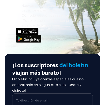
Nuevas ofertas cada día: vuelos,
vacaciones, escapadas
Cómoda gestión de reservas
¡Todo lo que importa, siempre al
alcance de tu mano!
¡Los suscriptores
del boletín
viajan más barato!
El boletín incluye ofertas especiales que no
encontrarás en ningún otro sitio. ¡Únete y
disfruta!
Tu dirección de email