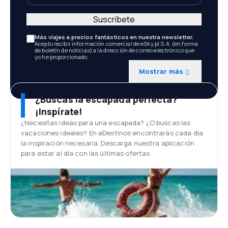
Suscríbete
Más viajes a precios fantásticos en nuestra newsletter.
Acepto recibir información comercial de eSky.pl S.A. (en forma
de boletín de noticias) a la dirección de correo electrónico que
yo he proporcionado.
Mostrar más
¿Buscas la escapada perfecta?
¡Inspírate!
¿Necesitas ideas para una escapada? ¿O buscas las
vacaciones ideales? En eDestinos encontrarás cada día
la inspiración necesaria. Descarga nuestra aplicación
para estar al día con las últimas ofertas.