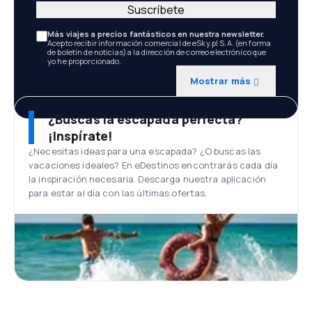
Suscríbete
Más viajes a precios fantásticos en nuestra newsletter.
Acepto recibir información comercial de eSky.pl S.A. (en forma
de boletín de noticias) a la dirección de correo electrónico que
yo he proporcionado.
Mostrar más
¿Buscas la escapada perfecta?
¡Inspírate!
¿Necesitas ideas para una escapada? ¿O buscas las
vacaciones ideales? En eDestinos encontrarás cada día
la inspiración necesaria. Descarga nuestra aplicación
para estar al día con las últimas ofertas.