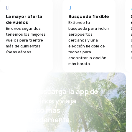
La mayor oferta
Búsqueda flexible
de vuelos
Extiende tu
En unos segundos
búsqueda para incluir
tenemos los mejores
aeropuertos
vuelos para ti entre
cercanos y una
más de quinientas
elección flexible de
líneas aéreas.
fechas para
encontrar la opción
más barata.
¡Eh! Descarga la app de
eDestinos y viaja
incluso más
cómodamente.
Nuevas ofertas cada día: vuelos,