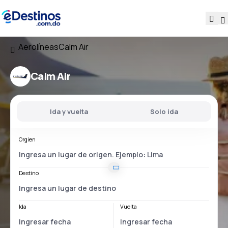
Aerolíneas
Calm Air
Calm Air
Ida y vuelta
Solo ida
Orgien
Destino
Ida
Vuelta