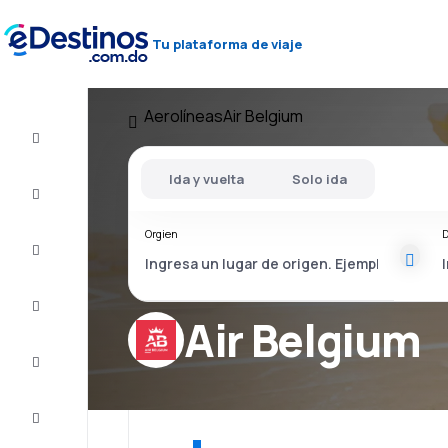
Tu plataforma de viaje
Aerolíneas
Air Belgium
Vuelos
baratos
Ida y vuelta
Solo ida
Alojamientos
Orgien
D
Ofertas
Completa
el viaje
Air Belgium
Inspiración
y consejos
Atención
al cliente