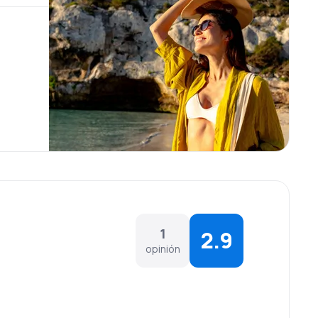
1
2.9
opinión