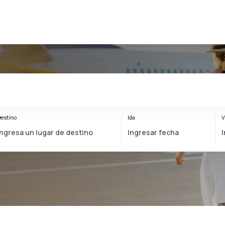
estino
Ida
V