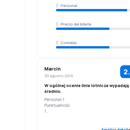
Personal
Precio del billete
Comidas
Marcin
2
30 agosto 2010
W ogólnej ocenie linie lotnicze wypadają
średnio.
Personel:1
Punktualność:
1
Sieć połączeń:
1
4.0
Personal
Puntualidad
Ceny biletów:
Ampliar detall