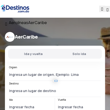
Aerolíneas
AerCaribe
AerCaribe
Ida y vuelta
Solo ida
Orgien
Destino
Ida
Vuelta