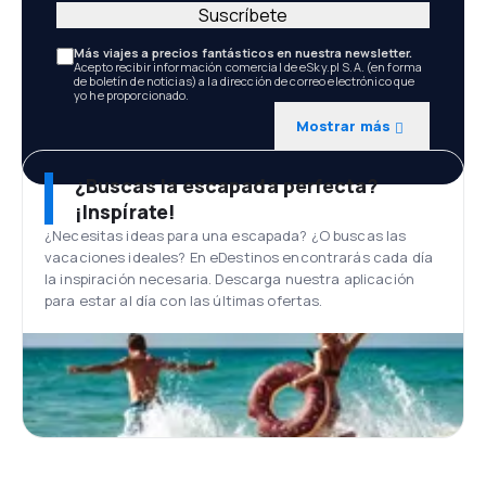
Suscríbete
Más viajes a precios fantásticos en nuestra newsletter.
Acepto recibir información comercial de eSky.pl S.A. (en forma
de boletín de noticias) a la dirección de correo electrónico que
yo he proporcionado.
Mostrar más
¿Buscas la escapada perfecta?
¡Inspírate!
¿Necesitas ideas para una escapada? ¿O buscas las
vacaciones ideales? En eDestinos encontrarás cada día
la inspiración necesaria. Descarga nuestra aplicación
para estar al día con las últimas ofertas.