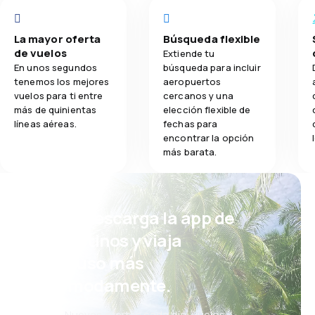
La mayor oferta
Búsqueda flexible
de vuelos
Extiende tu
En unos segundos
búsqueda para incluir
tenemos los mejores
aeropuertos
vuelos para ti entre
cercanos y una
más de quinientas
elección flexible de
líneas aéreas.
fechas para
encontrar la opción
más barata.
¡Eh! Descarga la app de
eDestinos y viaja
incluso más
cómodamente.
Nuevas ofertas cada día: vuelos,