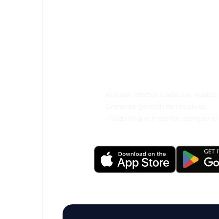
¡Eh! Descarga l
eDestinos y via
cómodamente.
Nuevas ofertas cada día: vuelo
Cómoda gestión de reservas
¡Todo lo que importa, siempre a