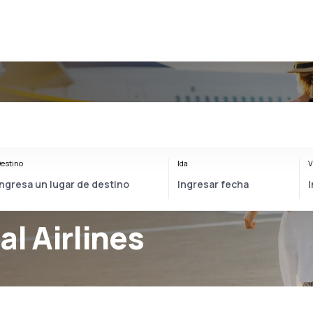
estino
Ida
V
al Airlines