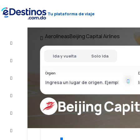
Tu plataforma de viaje
Aerolíneas
Beijing Capital Airlines
Vuelos
baratos
Ida y vuelta
Solo ida
Alojamientos
Orgien
D
Ofertas
Completa
el viaje
Beijing Capit
Inspiración
y consejos
Atención
al cliente