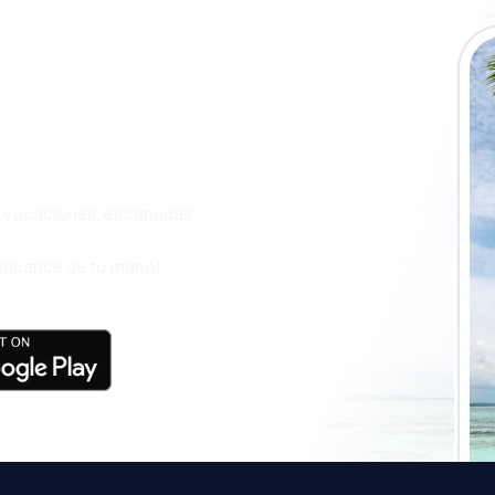
a app de
ja incluso más
s, vacaciones, escapadas
l alcance de tu mano!