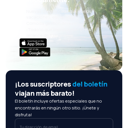
Nuevas ofertas cada día: vuelos,
vacaciones, escapadas
Cómoda gestión de reservas
¡Todo lo que importa, siempre al
alcance de tu mano!
¡Los suscriptores
del boletín
viajan más barato!
El boletín incluye ofertas especiales que no
encontrarás en ningún otro sitio. ¡Únete y
disfruta!
Tu dirección de email