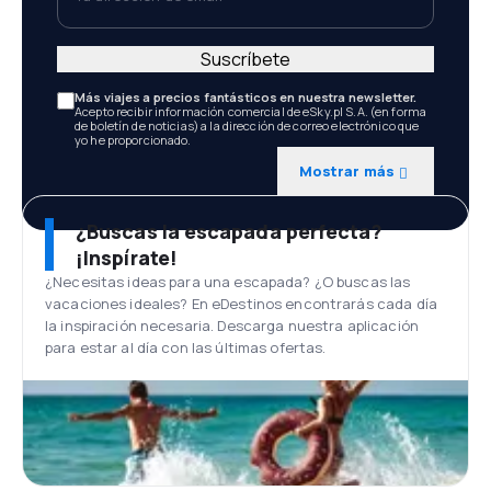
Suscríbete
Más viajes a precios fantásticos en nuestra newsletter.
Acepto recibir información comercial de eSky.pl S.A. (en forma
de boletín de noticias) a la dirección de correo electrónico que
yo he proporcionado.
Mostrar más
¿Buscas la escapada perfecta?
¡Inspírate!
¿Necesitas ideas para una escapada? ¿O buscas las
vacaciones ideales? En eDestinos encontrarás cada día
la inspiración necesaria. Descarga nuestra aplicación
para estar al día con las últimas ofertas.