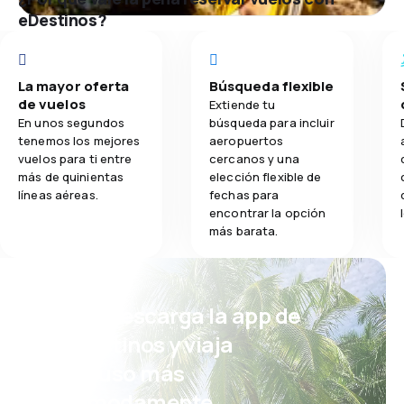
eDestinos?
La mayor oferta
Búsqueda flexible
de vuelos
Extiende tu
En unos segundos
búsqueda para incluir
tenemos los mejores
aeropuertos
vuelos para ti entre
cercanos y una
más de quinientas
elección flexible de
líneas aéreas.
fechas para
encontrar la opción
más barata.
¡Eh! Descarga la app de
eDestinos y viaja
incluso más
cómodamente.